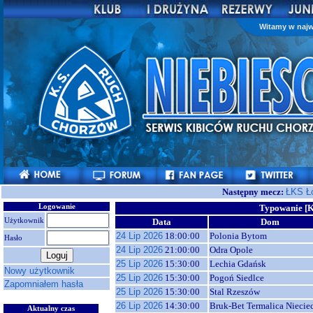
Witamy w najw
Następny mecz:
ŁKS Ł
Logowanie
Typowanie [
Użytkownik
Data
Dom
24 Lip 2026
18:00:00
Polonia Bytom
Hasło
24 Lip 2026
21:00:00
Odra Opole
25 Lip 2026
15:30:00
Lechia Gdańsk
Nowy użytkownik
25 Lip 2026
15:30:00
Pogoń Siedlce
Zapomniałem hasła
25 Lip 2026
15:30:00
Stal Rzeszów
26 Lip 2026
14:30:00
Bruk-Bet Termalica Niecie
Aktualny czas