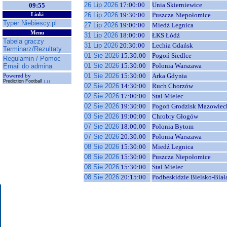
26 Lip 2026
17:00:00
Unia Skierniewice
09:55
26 Lip 2026
19:30:00
Puszcza Niepołomice
Linki
Typer Niebiescy.pl
27 Lip 2026
19:00:00
Miedź Legnica
Menu
31 Lip 2026
18:00:00
ŁKS Łódź
Tabela graczy
31 Lip 2026
20:30:00
Lechia Gdańsk
Terminarz/Rezultaty
01 Sie 2026
15:30:00
Pogoń Siedlce
Regulamin / Pomoc
01 Sie 2026
15:30:00
Polonia Warszawa
Email do admina
01 Sie 2026
15:30:00
Arka Gdynia
Powered by
Prediction Football
1.11
02 Sie 2026
14:30:00
Ruch Chorzów
02 Sie 2026
17:00:00
Stal Mielec
02 Sie 2026
19:30:00
Pogoń Grodzisk Mazowiec
03 Sie 2026
19:00:00
Chrobry Głogów
07 Sie 2026
18:00:00
Polonia Bytom
07 Sie 2026
20:30:00
Polonia Warszawa
08 Sie 2026
15:30:00
Miedź Legnica
08 Sie 2026
15:30:00
Puszcza Niepołomice
08 Sie 2026
15:30:00
Stal Mielec
08 Sie 2026
20:15:00
Podbeskidzie Bielsko-Biał