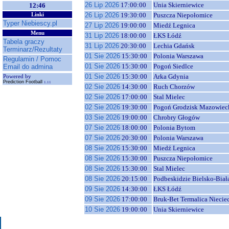
26 Lip 2026
17:00:00
Unia Skierniewice
12:46
26 Lip 2026
19:30:00
Puszcza Niepołomice
Linki
Typer Niebiescy.pl
27 Lip 2026
19:00:00
Miedź Legnica
Menu
31 Lip 2026
18:00:00
ŁKS Łódź
Tabela graczy
31 Lip 2026
20:30:00
Lechia Gdańsk
Terminarz/Rezultaty
01 Sie 2026
15:30:00
Polonia Warszawa
Regulamin / Pomoc
01 Sie 2026
15:30:00
Pogoń Siedlce
Email do admina
01 Sie 2026
15:30:00
Arka Gdynia
Powered by
Prediction Football
1.11
02 Sie 2026
14:30:00
Ruch Chorzów
02 Sie 2026
17:00:00
Stal Mielec
02 Sie 2026
19:30:00
Pogoń Grodzisk Mazowiec
03 Sie 2026
19:00:00
Chrobry Głogów
07 Sie 2026
18:00:00
Polonia Bytom
07 Sie 2026
20:30:00
Polonia Warszawa
08 Sie 2026
15:30:00
Miedź Legnica
08 Sie 2026
15:30:00
Puszcza Niepołomice
08 Sie 2026
15:30:00
Stal Mielec
08 Sie 2026
20:15:00
Podbeskidzie Bielsko-Biał
09 Sie 2026
14:30:00
ŁKS Łódź
09 Sie 2026
17:00:00
Bruk-Bet Termalica Niecie
10 Sie 2026
19:00:00
Unia Skierniewice