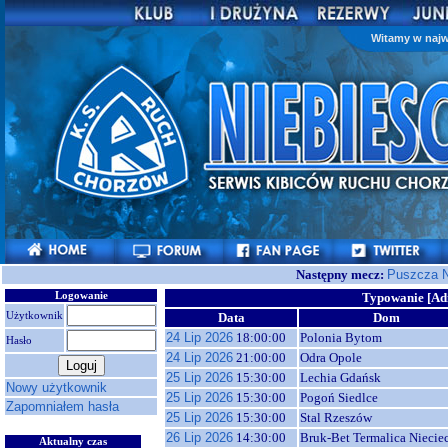
Witamy w najw
Następny mecz:
Puszcza N
Logowanie
Typowanie [Ad
Użytkownik
Data
Dom
24 Lip 2026
18:00:00
Polonia Bytom
Hasło
24 Lip 2026
21:00:00
Odra Opole
25 Lip 2026
15:30:00
Lechia Gdańsk
Nowy użytkownik
25 Lip 2026
15:30:00
Pogoń Siedlce
Zapomniałem hasła
25 Lip 2026
15:30:00
Stal Rzeszów
26 Lip 2026
14:30:00
Bruk-Bet Termalica Niecie
Aktualny czas