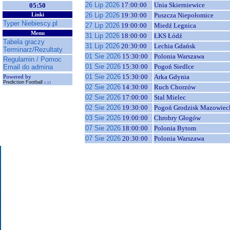
26 Lip 2026
17:00:00
Unia Skierniewice
05:50
26 Lip 2026
19:30:00
Puszcza Niepołomice
Linki
Typer Niebiescy.pl
27 Lip 2026
19:00:00
Miedź Legnica
Menu
31 Lip 2026
18:00:00
ŁKS Łódź
Tabela graczy
31 Lip 2026
20:30:00
Lechia Gdańsk
Terminarz/Rezultaty
01 Sie 2026
15:30:00
Polonia Warszawa
Regulamin / Pomoc
01 Sie 2026
15:30:00
Pogoń Siedlce
Email do admina
01 Sie 2026
15:30:00
Arka Gdynia
Powered by
Prediction Football
1.11
02 Sie 2026
14:30:00
Ruch Chorzów
02 Sie 2026
17:00:00
Stal Mielec
02 Sie 2026
19:30:00
Pogoń Grodzisk Mazowiec
03 Sie 2026
19:00:00
Chrobry Głogów
07 Sie 2026
18:00:00
Polonia Bytom
07 Sie 2026
20:30:00
Polonia Warszawa