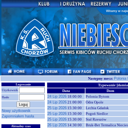
Witamy w najw
Następny mecz:
Polonia
Logowanie
Typowanie [dami
Użytkownik
Data
Dom
24 Lip 2026
18:00:00
Polonia Bytom
Hasło
24 Lip 2026
21:00:00
Odra Opole
25 Lip 2026
15:30:00
Lechia Gdańsk
Nowy użytkownik
25 Lip 2026
15:30:00
Pogoń Siedlce
Zapomniałem hasła
25 Lip 2026
15:30:00
Stal Rzeszów
26 Lip 2026
14:30:00
Bruk-Bet Termalica Niecie
Aktualny czas