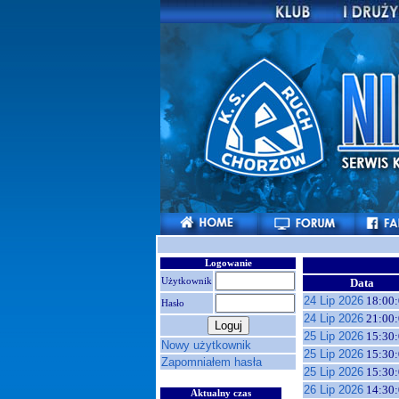
Logowanie
Użytkownik
Data
24 Lip 2026
18:00:
Hasło
24 Lip 2026
21:00:
25 Lip 2026
15:30:
Nowy użytkownik
25 Lip 2026
15:30:
Zapomniałem hasła
25 Lip 2026
15:30:
26 Lip 2026
14:30:
Aktualny czas