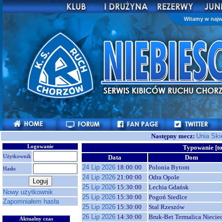
Witamy w najw
Następny mecz:
Unia Ski
Logowanie
Typowanie [
Użytkownik
Data
Dom
24 Lip 2026
18:00:00
Polonia Bytom
Hasło
24 Lip 2026
21:00:00
Odra Opole
25 Lip 2026
15:30:00
Lechia Gdańsk
Nowy użytkownik
25 Lip 2026
15:30:00
Pogoń Siedlce
Zapomniałem hasła
25 Lip 2026
15:30:00
Stal Rzeszów
26 Lip 2026
14:30:00
Bruk-Bet Termalica Niecie
Aktualny czas