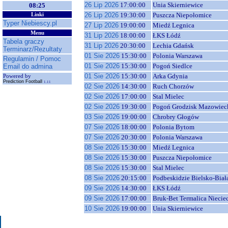
26 Lip 2026
17:00:00
Unia Skierniewice
08:25
26 Lip 2026
19:30:00
Puszcza Niepołomice
Linki
Typer Niebiescy.pl
27 Lip 2026
19:00:00
Miedź Legnica
Menu
31 Lip 2026
18:00:00
ŁKS Łódź
Tabela graczy
31 Lip 2026
20:30:00
Lechia Gdańsk
Terminarz/Rezultaty
01 Sie 2026
15:30:00
Polonia Warszawa
Regulamin / Pomoc
01 Sie 2026
15:30:00
Pogoń Siedlce
Email do admina
01 Sie 2026
15:30:00
Arka Gdynia
Powered by
Prediction Football
1.11
02 Sie 2026
14:30:00
Ruch Chorzów
02 Sie 2026
17:00:00
Stal Mielec
02 Sie 2026
19:30:00
Pogoń Grodzisk Mazowiec
03 Sie 2026
19:00:00
Chrobry Głogów
07 Sie 2026
18:00:00
Polonia Bytom
07 Sie 2026
20:30:00
Polonia Warszawa
08 Sie 2026
15:30:00
Miedź Legnica
08 Sie 2026
15:30:00
Puszcza Niepołomice
08 Sie 2026
15:30:00
Stal Mielec
08 Sie 2026
20:15:00
Podbeskidzie Bielsko-Biał
09 Sie 2026
14:30:00
ŁKS Łódź
09 Sie 2026
17:00:00
Bruk-Bet Termalica Niecie
10 Sie 2026
19:00:00
Unia Skierniewice