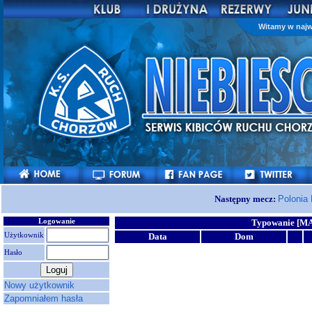
Witamy w najw
Następny mecz:
Polonia
Logowanie
Typowanie [M
Użytkownik
Data
Dom
Hasło
Nowy użytkownik
Zapomniałem hasła