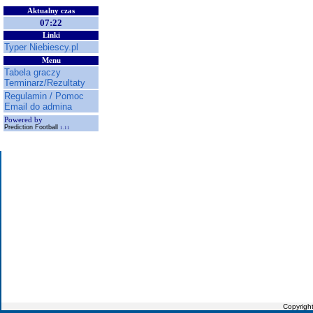
Aktualny czas
07:22
Linki
Typer Niebiescy.pl
Menu
Tabela graczy
Terminarz/Rezultaty
Regulamin / Pomoc
Email do admina
Powered by
Prediction Football
1.11
Copyrigh