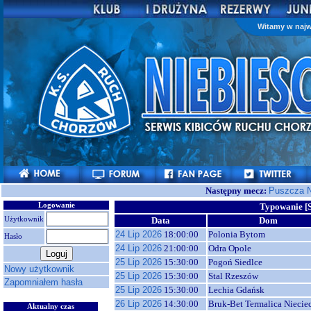
Witamy w najw
Następny mecz:
Puszcza N
Logowanie
Typowanie [
Użytkownik
Data
Dom
24 Lip 2026
18:00:00
Polonia Bytom
Hasło
24 Lip 2026
21:00:00
Odra Opole
25 Lip 2026
15:30:00
Pogoń Siedlce
Nowy użytkownik
25 Lip 2026
15:30:00
Stal Rzeszów
Zapomniałem hasła
25 Lip 2026
15:30:00
Lechia Gdańsk
26 Lip 2026
14:30:00
Bruk-Bet Termalica Niecie
Aktualny czas