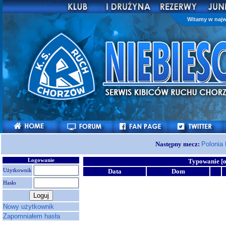
Witamy w najw
Następny mecz:
Polonia
Logowanie
Typowanie [o
Użytkownik
Data
Dom
Hasło
Nowy użytkownik
Zapomniałem hasła