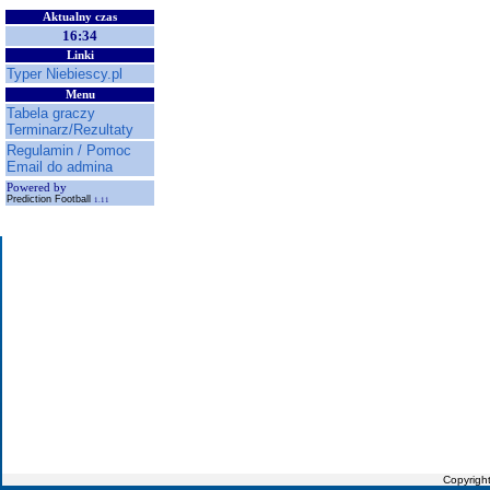
Aktualny czas
16:34
Linki
Typer Niebiescy.pl
Menu
Tabela graczy
Terminarz/Rezultaty
Regulamin / Pomoc
Email do admina
Powered by
Prediction Football
1.11
Copyrigh