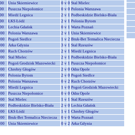
00
Unia Skierniewice
0
v
0
Stal Mielec
00
Puszcza Niepołomice
0
v
0
Polonia Warszawa
00
Miedź Legnica
2
v
1
Podbeskidzie Bielsko-Biała
00
ŁKS Łódź
2
v
1
Polonia Bytom
00
Lechia Gdańsk
0
v
1
Warta Poznań
:00
Polonia Warszawa
2
v
1
Unia Skierniewice
:00
Pogoń Siedlce
1
v
2
Bruk-Bet Termalica Nieciecza
:00
Arka Gdynia
3
v
1
Stal Rzeszów
:00
Ruch Chorzów
2
v
1
Miedź Legnica
:00
Stal Mielec
2
v
1
Podbeskidzie Bielsko-Biała
:00
Pogoń Grodzisk Mazowiecki
2
v
1
Puszcza Niepołomice
:00
Chrobry Głogów
2
v
0
Odra Opole
:00
Polonia Bytom
2
v
0
Pogoń Siedlce
:00
Polonia Warszawa
0
v
2
Ruch Chorzów
:00
Miedź Legnica
1
v
0
Pogoń Grodzisk Mazowiecki
:00
Puszcza Niepołomice
0
v
0
Odra Opole
:00
Stal Mielec
1
v
1
Stal Rzeszów
:00
Podbeskidzie Bielsko-Biała
2
v
0
Lechia Gdańsk
:00
ŁKS Łódź
1
v
1
Chrobry Głogów
:00
Bruk-Bet Termalica Nieciecza
0
v
0
Warta Poznań
:00
Unia Skierniewice
0
v
2
Arka Gdynia