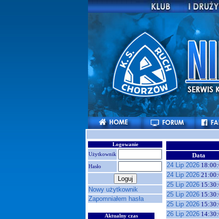
Logowanie
Użytkownik
Data
24 Lip 2026
18:00:
Hasło
24 Lip 2026
21:00:
25 Lip 2026
15:30:
Nowy użytkownik
25 Lip 2026
15:30:
Zapomniałem hasła
25 Lip 2026
15:30:
26 Lip 2026
14:30:
Aktualny czas