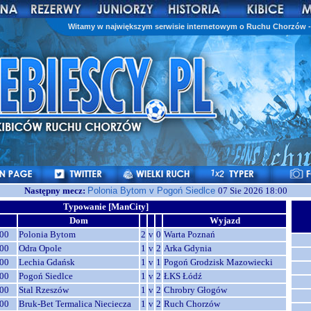
Witamy w największym serwisie internetowym o Ruchu Chorzów - 
Następny mecz:
Polonia Bytom v Pogoń Siedlce
07 Sie 2026 18:00
Typowanie [ManCity]
Dom
Wyjazd
00
Polonia Bytom
2
v
0
Warta Poznań
00
Odra Opole
1
v
2
Arka Gdynia
00
Lechia Gdańsk
1
v
1
Pogoń Grodzisk Mazowiecki
00
Pogoń Siedlce
1
v
2
ŁKS Łódź
00
Stal Rzeszów
1
v
2
Chrobry Głogów
00
Bruk-Bet Termalica Nieciecza
1
v
2
Ruch Chorzów