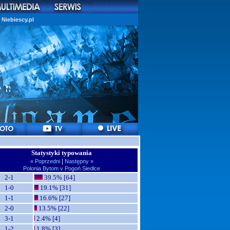
Niebiescy.pl
Statystyki typowania
|
« Poprzedni
Następny »
Polonia Bytom v Pogoń Siedlce
2-1
39.5% [64]
1-0
19.1% [31]
1-1
16.6% [27]
2-0
13.5% [22]
3-1
2.4% [4]
1-2
1.8% [3]