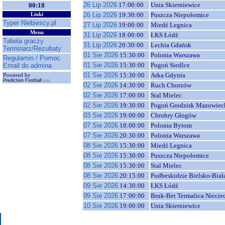
26 Lip 2026
17:00:00
Unia Skierniewice
00:18
26 Lip 2026
19:30:00
Puszcza Niepołomice
Linki
Typer Niebiescy.pl
27 Lip 2026
19:00:00
Miedź Legnica
Menu
31 Lip 2026
18:00:00
ŁKS Łódź
Tabela graczy
31 Lip 2026
20:30:00
Lechia Gdańsk
Terminarz/Rezultaty
01 Sie 2026
15:30:00
Polonia Warszawa
Regulamin / Pomoc
01 Sie 2026
15:30:00
Pogoń Siedlce
Email do admina
01 Sie 2026
15:30:00
Arka Gdynia
Powered by
Prediction Football
1.11
02 Sie 2026
14:30:00
Ruch Chorzów
02 Sie 2026
17:00:00
Stal Mielec
02 Sie 2026
19:30:00
Pogoń Grodzisk Mazowiec
03 Sie 2026
19:00:00
Chrobry Głogów
07 Sie 2026
18:00:00
Polonia Bytom
07 Sie 2026
20:30:00
Polonia Warszawa
08 Sie 2026
15:30:00
Miedź Legnica
08 Sie 2026
15:30:00
Puszcza Niepołomice
08 Sie 2026
15:30:00
Stal Mielec
08 Sie 2026
20:15:00
Podbeskidzie Bielsko-Biał
09 Sie 2026
14:30:00
ŁKS Łódź
09 Sie 2026
17:00:00
Bruk-Bet Termalica Niecie
10 Sie 2026
19:00:00
Unia Skierniewice