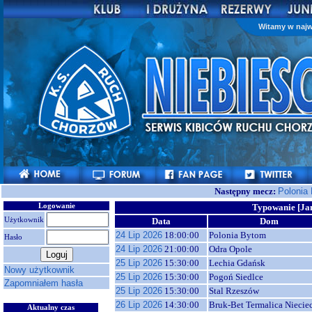
Witamy w najw
Następny mecz:
Polonia
Logowanie
Typowanie [Ja
Użytkownik
Data
Dom
24 Lip 2026
18:00:00
Polonia Bytom
Hasło
24 Lip 2026
21:00:00
Odra Opole
25 Lip 2026
15:30:00
Lechia Gdańsk
Nowy użytkownik
25 Lip 2026
15:30:00
Pogoń Siedlce
Zapomniałem hasła
25 Lip 2026
15:30:00
Stal Rzeszów
26 Lip 2026
14:30:00
Bruk-Bet Termalica Niecie
Aktualny czas