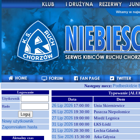
Witamy w najw
Następny mecz:
Podbeskidzie 
Logowanie
Typowanie [ALE
Użytkownik
Data
Dom
26 Lip 2026
17:00:00
Unia Skierniewice
Hasło
26 Lip 2026
19:30:00
Puszcza Niepołomice
27 Lip 2026
19:00:00
Miedź Legnica
Nowy użytkownik
31 Lip 2026
18:00:00
ŁKS Łódź
Zapomniałem hasła
31 Lip 2026
20:30:00
Lechia Gdańsk
01 Sie 2026
15:30:00
Arka Gdynia
Aktualny czas