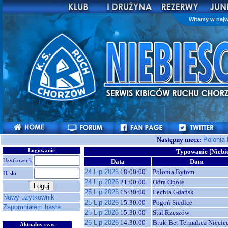
Witamy w najw
Następny mecz:
Polonia
Logowanie
Typowanie [Niebie
Użytkownik
Data
Dom
24 Lip 2026
18:00:00
Polonia Bytom
Hasło
24 Lip 2026
21:00:00
Odra Opole
25 Lip 2026
15:30:00
Lechia Gdańsk
Nowy użytkownik
25 Lip 2026
15:30:00
Pogoń Siedlce
Zapomniałem hasła
25 Lip 2026
15:30:00
Stal Rzeszów
26 Lip 2026
14:30:00
Bruk-Bet Termalica Niecie
Aktualny czas