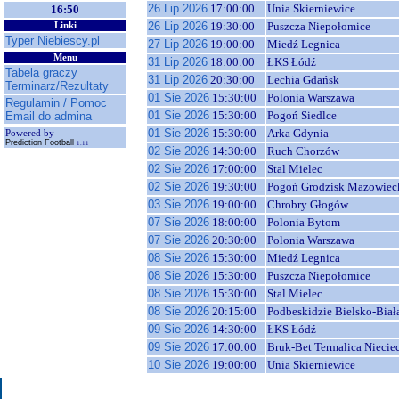
26 Lip 2026
17:00:00
Unia Skierniewice
16:50
26 Lip 2026
19:30:00
Puszcza Niepołomice
Linki
Typer Niebiescy.pl
27 Lip 2026
19:00:00
Miedź Legnica
Menu
31 Lip 2026
18:00:00
ŁKS Łódź
Tabela graczy
31 Lip 2026
20:30:00
Lechia Gdańsk
Terminarz/Rezultaty
01 Sie 2026
15:30:00
Polonia Warszawa
Regulamin / Pomoc
01 Sie 2026
15:30:00
Pogoń Siedlce
Email do admina
01 Sie 2026
15:30:00
Arka Gdynia
Powered by
Prediction Football
1.11
02 Sie 2026
14:30:00
Ruch Chorzów
02 Sie 2026
17:00:00
Stal Mielec
02 Sie 2026
19:30:00
Pogoń Grodzisk Mazowiec
03 Sie 2026
19:00:00
Chrobry Głogów
07 Sie 2026
18:00:00
Polonia Bytom
07 Sie 2026
20:30:00
Polonia Warszawa
08 Sie 2026
15:30:00
Miedź Legnica
08 Sie 2026
15:30:00
Puszcza Niepołomice
08 Sie 2026
15:30:00
Stal Mielec
08 Sie 2026
20:15:00
Podbeskidzie Bielsko-Biał
09 Sie 2026
14:30:00
ŁKS Łódź
09 Sie 2026
17:00:00
Bruk-Bet Termalica Niecie
10 Sie 2026
19:00:00
Unia Skierniewice