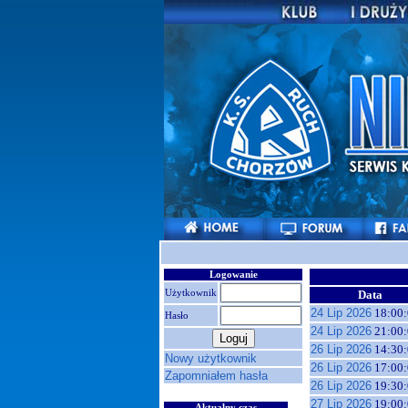
Logowanie
Użytkownik
Data
24 Lip 2026
18:00:
Hasło
24 Lip 2026
21:00:
26 Lip 2026
14:30:
Nowy użytkownik
26 Lip 2026
17:00:
Zapomniałem hasła
26 Lip 2026
19:30:
27 Lip 2026
19:00:
Aktualny czas