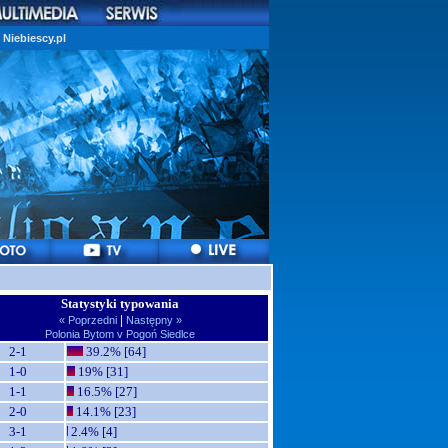
Niebiescy.pl
Statystyki typowania
|
« Poprzedni
Następny »
Polonia Bytom v Pogoń Siedlce
2-1
39.2% [64]
1-0
19% [31]
1-1
16.5% [27]
2-0
14.1% [23]
3-1
2.4% [4]