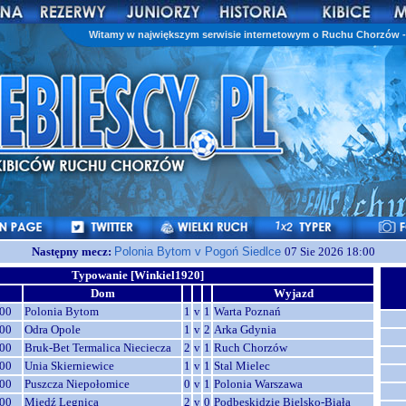
Witamy w największym serwisie internetowym o Ruchu Chorzów - 
Następny mecz:
Polonia Bytom v Pogoń Siedlce
07 Sie 2026 18:00
Typowanie [Winkiel1920]
Dom
Wyjazd
00
Polonia Bytom
1
v
1
Warta Poznań
00
Odra Opole
1
v
2
Arka Gdynia
00
Bruk-Bet Termalica Nieciecza
2
v
1
Ruch Chorzów
00
Unia Skierniewice
1
v
1
Stal Mielec
00
Puszcza Niepołomice
0
v
1
Polonia Warszawa
00
Miedź Legnica
2
v
0
Podbeskidzie Bielsko-Biała