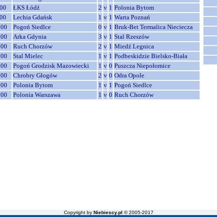
00
ŁKS Łódź
2
v
1
Polonia Bytom
00
Lechia Gdańsk
1
v
1
Warta Poznań
:00
Pogoń Siedlce
0
v
1
Bruk-Bet Termalica Nieciecza
:00
Arka Gdynia
3
v
1
Stal Rzeszów
:00
Ruch Chorzów
2
v
1
Miedź Legnica
:00
Stal Mielec
1
v
1
Podbeskidzie Bielsko-Biała
:00
Pogoń Grodzisk Mazowiecki
1
v
0
Puszcza Niepołomice
:00
Chrobry Głogów
2
v
0
Odra Opole
:00
Polonia Bytom
1
v
1
Pogoń Siedlce
:00
Polonia Warszawa
1
v
0
Ruch Chorzów
Copyright by
Niebiescy.pl
© 2005-2017