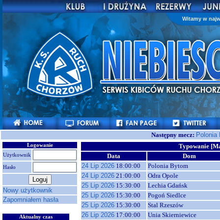
Witamy w najw
Następny mecz:
Polonia
Logowanie
Typowanie [Ma
Użytkownik
Data
Dom
24 Lip 2026
18:00:00
Polonia Bytom
Hasło
24 Lip 2026
21:00:00
Odra Opole
25 Lip 2026
15:30:00
Lechia Gdańsk
Nowy użytkownik
25 Lip 2026
15:30:00
Pogoń Siedlce
Zapomniałem hasła
25 Lip 2026
15:30:00
Stal Rzeszów
26 Lip 2026
17:00:00
Unia Skierniewice
Aktualny czas