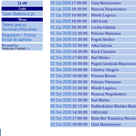
26 Lip 2026
17:00:00
Unia Skierniewice
11:49
26 Lip 2026
19:30:00
Puszcza Niepołomice
Linki
Typer Niebiescy.pl
27 Lip 2026
19:00:00
Miedź Legnica
Menu
31 Lip 2026
18:00:00
ŁKS Łódź
Tabela graczy
31 Lip 2026
20:30:00
Lechia Gdańsk
Terminarz/Rezultaty
01 Sie 2026
15:30:00
Polonia Warszawa
Regulamin / Pomoc
01 Sie 2026
15:30:00
Pogoń Siedlce
Email do admina
01 Sie 2026
15:30:00
Arka Gdynia
Powered by
Prediction Football
1.11
02 Sie 2026
14:30:00
Ruch Chorzów
02 Sie 2026
17:00:00
Stal Mielec
02 Sie 2026
19:30:00
Pogoń Grodzisk Mazowiec
03 Sie 2026
19:00:00
Chrobry Głogów
07 Sie 2026
18:00:00
Polonia Bytom
07 Sie 2026
20:30:00
Polonia Warszawa
08 Sie 2026
15:30:00
Miedź Legnica
08 Sie 2026
15:30:00
Puszcza Niepołomice
08 Sie 2026
15:30:00
Stal Mielec
08 Sie 2026
20:15:00
Podbeskidzie Bielsko-Biał
09 Sie 2026
14:30:00
ŁKS Łódź
09 Sie 2026
17:00:00
Bruk-Bet Termalica Niecie
10 Sie 2026
19:00:00
Unia Skierniewice