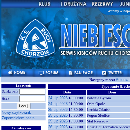
Witamy w najw
Następny mecz:
Polonia
Logowanie
Typowanie [Lechu
Użytkownik
Data
Dom
24 Lip 2026
18:00:00
Polonia Bytom
Hasło
24 Lip 2026
21:00:00
Odra Opole
25 Lip 2026
15:30:00
Lechia Gdańsk
Nowy użytkownik
25 Lip 2026
15:30:00
Pogoń Siedlce
Zapomniałem hasła
25 Lip 2026
15:30:00
Stal Rzeszów
26 Lip 2026
14:30:00
Bruk-Bet Termalica Niecie
Aktualny czas