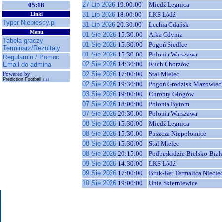
27 Lip 2026
19:00:00
Miedź Legnica
05:18
31 Lip 2026
18:00:00
ŁKS Łódź
Linki
Typer Niebiescy.pl
31 Lip 2026
20:30:00
Lechia Gdańsk
Menu
01 Sie 2026
15:30:00
Arka Gdynia
Tabela graczy
01 Sie 2026
15:30:00
Pogoń Siedlce
Terminarz/Rezultaty
01 Sie 2026
15:30:00
Polonia Warszawa
Regulamin / Pomoc
02 Sie 2026
14:30:00
Ruch Chorzów
Email do admina
02 Sie 2026
17:00:00
Stal Mielec
Powered by
Prediction Football
1.11
02 Sie 2026
19:30:00
Pogoń Grodzisk Mazowiec
03 Sie 2026
19:00:00
Chrobry Głogów
07 Sie 2026
18:00:00
Polonia Bytom
07 Sie 2026
20:30:00
Polonia Warszawa
08 Sie 2026
15:30:00
Miedź Legnica
08 Sie 2026
15:30:00
Puszcza Niepołomice
08 Sie 2026
15:30:00
Stal Mielec
08 Sie 2026
20:15:00
Podbeskidzie Bielsko-Biał
09 Sie 2026
14:30:00
ŁKS Łódź
09 Sie 2026
17:00:00
Bruk-Bet Termalica Niecie
10 Sie 2026
19:00:00
Unia Skierniewice