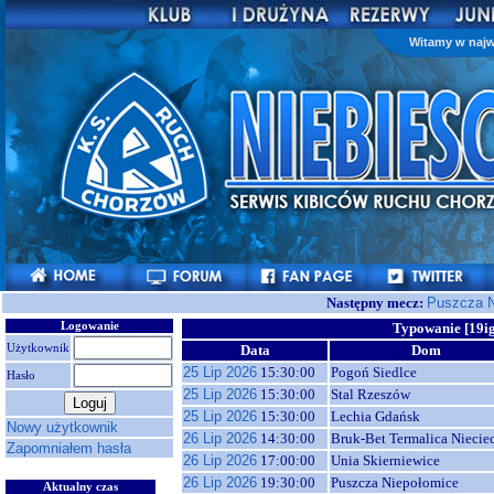
Witamy w najw
Następny mecz:
Puszcza N
Logowanie
Typowanie [19i
Użytkownik
Data
Dom
25 Lip 2026
15:30:00
Pogoń Siedlce
Hasło
25 Lip 2026
15:30:00
Stal Rzeszów
25 Lip 2026
15:30:00
Lechia Gdańsk
Nowy użytkownik
26 Lip 2026
14:30:00
Bruk-Bet Termalica Niecie
Zapomniałem hasła
26 Lip 2026
17:00:00
Unia Skierniewice
26 Lip 2026
19:30:00
Puszcza Niepołomice
Aktualny czas