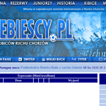
Witamy w największym serwisie internetowym o Ruchu Chorzów - 
Następny mecz:
Podbeskidzie Bielsko-Biała v Lechia Gdańsk
08 Sie 2026 20:1
Typowanie [MatiJawoRzno]
Dom
Wyjazd