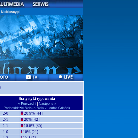
Niebiescy.pl
5
Statystyki typowania
|
« Poprzedni
Następny »
Podbeskidzie Bielsko-Biała v Lechia Gdańsk
2-0
20.9% [44]
2-1
20% [42]
1-1
16.6% [35]
1-0
10% [21]
1-2
8% [17]