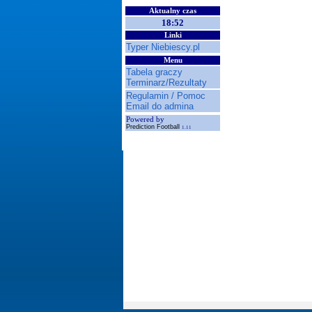
Aktualny czas
18:52
Linki
Typer Niebiescy.pl
Menu
Tabela graczy
Terminarz/Rezultaty
Regulamin / Pomoc
Email do admina
Powered by
Prediction Football
1.11