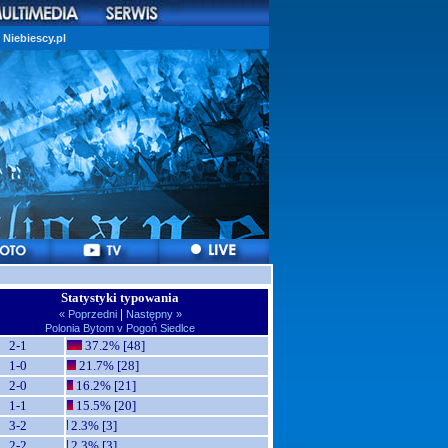
Niebiescy.pl
Statystyki typowania
|
« Poprzedni
Następny »
Polonia Bytom v Pogoń Siedlce
2-1
37.2% [48]
1-0
21.7% [28]
2-0
16.2% [21]
1-1
15.5% [20]
3-2
2.3% [3]
2-2
2.3% [3]