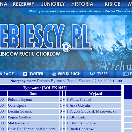
Witamy w największym serwisie internetowym o Ruchu Chorzów - 
Następny mecz:
Polonia Bytom v Pogoń Siedlce
07 Sie 2026 18:00
Typowanie [BOLEK1967]
Dom
Wyjazd
00
Polonia Bytom
2
v
1
Warta Poznań
00
Odra Opole
1
v
0
Arka Gdynia
00
Lechia Gdańsk
0
v
1
Pogoń Grodzisk Mazowiecki
00
Pogoń Siedlce
0
v
2
ŁKS Łódź
00
Stal Rzeszów
1
v
1
Chrobry Głogów
00
Bruk-Bet Termalica Nieciecza
2
v
2
Ruch Chorzów