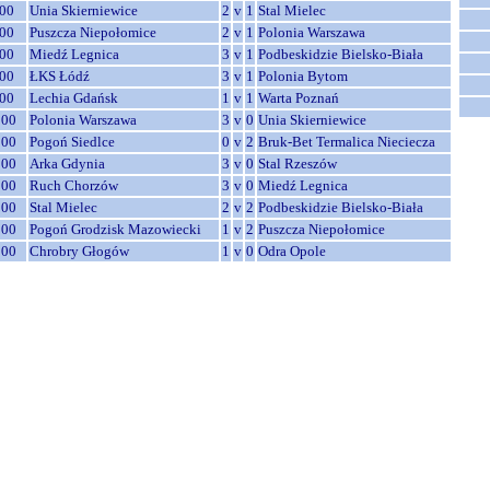
00
Unia Skierniewice
2
v
1
Stal Mielec
00
Puszcza Niepołomice
2
v
1
Polonia Warszawa
00
Miedź Legnica
3
v
1
Podbeskidzie Bielsko-Biała
00
ŁKS Łódź
3
v
1
Polonia Bytom
00
Lechia Gdańsk
1
v
1
Warta Poznań
:00
Polonia Warszawa
3
v
0
Unia Skierniewice
:00
Pogoń Siedlce
0
v
2
Bruk-Bet Termalica Nieciecza
:00
Arka Gdynia
3
v
0
Stal Rzeszów
:00
Ruch Chorzów
3
v
0
Miedź Legnica
:00
Stal Mielec
2
v
2
Podbeskidzie Bielsko-Biała
:00
Pogoń Grodzisk Mazowiecki
1
v
2
Puszcza Niepołomice
:00
Chrobry Głogów
1
v
0
Odra Opole