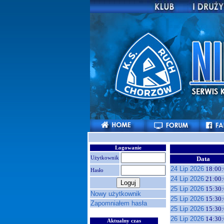
Logowanie
Użytkownik
Data
24 Lip 2026
18:00:
Hasło
24 Lip 2026
21:00:
25 Lip 2026
15:30:
Nowy użytkownik
25 Lip 2026
15:30:
Zapomniałem hasła
25 Lip 2026
15:30:
26 Lip 2026
14:30:
Aktualny czas