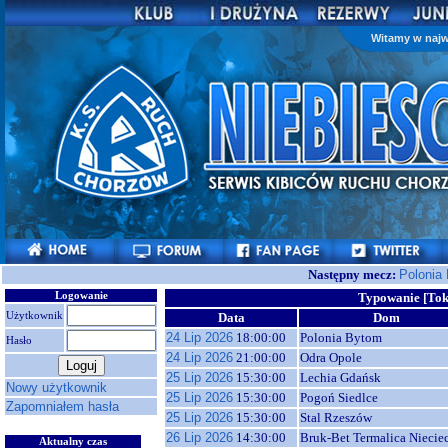
Witamy w najw
Następny mecz:
Polonia
Logowanie
Typowanie [Tok
Użytkownik
Data
Dom
24 Lip 2026
18:00:00
Polonia Bytom
Hasło
24 Lip 2026
21:00:00
Odra Opole
25 Lip 2026
15:30:00
Lechia Gdańsk
Nowy użytkownik
25 Lip 2026
15:30:00
Pogoń Siedlce
Zapomniałem hasła
25 Lip 2026
15:30:00
Stal Rzeszów
26 Lip 2026
14:30:00
Bruk-Bet Termalica Niecie
Aktualny czas