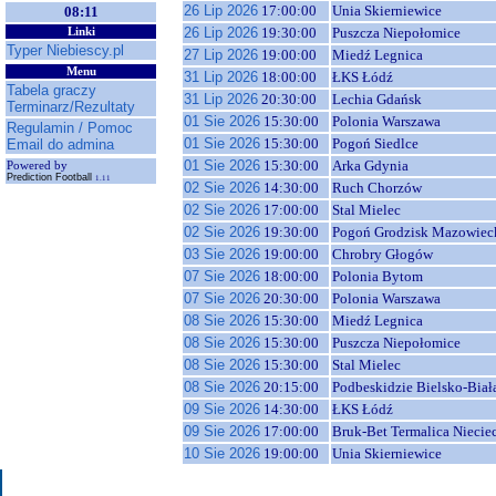
26 Lip 2026
17:00:00
Unia Skierniewice
08:11
26 Lip 2026
19:30:00
Puszcza Niepołomice
Linki
Typer Niebiescy.pl
27 Lip 2026
19:00:00
Miedź Legnica
Menu
31 Lip 2026
18:00:00
ŁKS Łódź
Tabela graczy
31 Lip 2026
20:30:00
Lechia Gdańsk
Terminarz/Rezultaty
01 Sie 2026
15:30:00
Polonia Warszawa
Regulamin / Pomoc
01 Sie 2026
15:30:00
Pogoń Siedlce
Email do admina
01 Sie 2026
15:30:00
Arka Gdynia
Powered by
Prediction Football
1.11
02 Sie 2026
14:30:00
Ruch Chorzów
02 Sie 2026
17:00:00
Stal Mielec
02 Sie 2026
19:30:00
Pogoń Grodzisk Mazowiec
03 Sie 2026
19:00:00
Chrobry Głogów
07 Sie 2026
18:00:00
Polonia Bytom
07 Sie 2026
20:30:00
Polonia Warszawa
08 Sie 2026
15:30:00
Miedź Legnica
08 Sie 2026
15:30:00
Puszcza Niepołomice
08 Sie 2026
15:30:00
Stal Mielec
08 Sie 2026
20:15:00
Podbeskidzie Bielsko-Biał
09 Sie 2026
14:30:00
ŁKS Łódź
09 Sie 2026
17:00:00
Bruk-Bet Termalica Niecie
10 Sie 2026
19:00:00
Unia Skierniewice