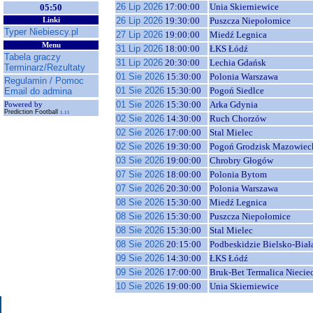
26 Lip 2026
17:00:00
Unia Skierniewice
05:50
26 Lip 2026
19:30:00
Puszcza Niepołomice
Linki
Typer Niebiescy.pl
27 Lip 2026
19:00:00
Miedź Legnica
Menu
31 Lip 2026
18:00:00
ŁKS Łódź
Tabela graczy
31 Lip 2026
20:30:00
Lechia Gdańsk
Terminarz/Rezultaty
01 Sie 2026
15:30:00
Polonia Warszawa
Regulamin / Pomoc
01 Sie 2026
15:30:00
Pogoń Siedlce
Email do admina
01 Sie 2026
15:30:00
Arka Gdynia
Powered by
Prediction Football
1.11
02 Sie 2026
14:30:00
Ruch Chorzów
02 Sie 2026
17:00:00
Stal Mielec
02 Sie 2026
19:30:00
Pogoń Grodzisk Mazowiec
03 Sie 2026
19:00:00
Chrobry Głogów
07 Sie 2026
18:00:00
Polonia Bytom
07 Sie 2026
20:30:00
Polonia Warszawa
08 Sie 2026
15:30:00
Miedź Legnica
08 Sie 2026
15:30:00
Puszcza Niepołomice
08 Sie 2026
15:30:00
Stal Mielec
08 Sie 2026
20:15:00
Podbeskidzie Bielsko-Biał
09 Sie 2026
14:30:00
ŁKS Łódź
09 Sie 2026
17:00:00
Bruk-Bet Termalica Niecie
10 Sie 2026
19:00:00
Unia Skierniewice