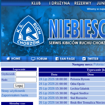
Witamy w najw
Następny mecz:
Polonia
Logowanie
Typowanie [k
Użytkownik
Data
Dom
24 Lip 2026
18:00:00
Polonia Bytom
Hasło
24 Lip 2026
21:00:00
Odra Opole
25 Lip 2026
15:30:00
Lechia Gdańsk
Nowy użytkownik
25 Lip 2026
15:30:00
Pogoń Siedlce
Zapomniałem hasła
25 Lip 2026
15:30:00
Stal Rzeszów
26 Lip 2026
14:30:00
Bruk-Bet Termalica Niecie
Aktualny czas