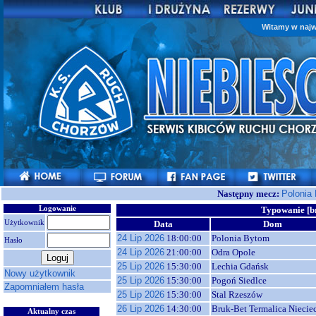
Witamy w najw
Następny mecz:
Polonia
Logowanie
Typowanie [b
Użytkownik
Data
Dom
24 Lip 2026
18:00:00
Polonia Bytom
Hasło
24 Lip 2026
21:00:00
Odra Opole
25 Lip 2026
15:30:00
Lechia Gdańsk
Nowy użytkownik
25 Lip 2026
15:30:00
Pogoń Siedlce
Zapomniałem hasła
25 Lip 2026
15:30:00
Stal Rzeszów
26 Lip 2026
14:30:00
Bruk-Bet Termalica Niecie
Aktualny czas