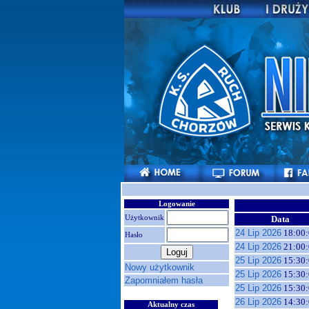
Logowanie
Użytkownik
Data
24 Lip 2026
18:00:
Hasło
24 Lip 2026
21:00:
25 Lip 2026
15:30:
Nowy użytkownik
25 Lip 2026
15:30:
Zapomniałem hasła
25 Lip 2026
15:30:
26 Lip 2026
14:30:
Aktualny czas