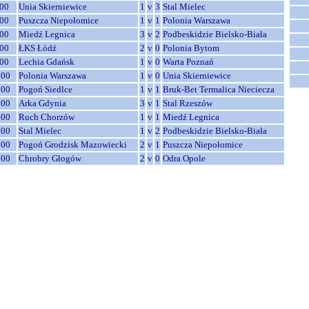
00
Unia Skierniewice
1
v
3
Stal Mielec
00
Puszcza Niepołomice
1
v
1
Polonia Warszawa
00
Miedź Legnica
3
v
2
Podbeskidzie Bielsko-Biała
00
ŁKS Łódź
2
v
0
Polonia Bytom
00
Lechia Gdańsk
1
v
0
Warta Poznań
:00
Polonia Warszawa
1
v
0
Unia Skierniewice
:00
Pogoń Siedlce
1
v
1
Bruk-Bet Termalica Nieciecza
:00
Arka Gdynia
3
v
1
Stal Rzeszów
:00
Ruch Chorzów
1
v
1
Miedź Legnica
:00
Stal Mielec
1
v
2
Podbeskidzie Bielsko-Biała
:00
Pogoń Grodzisk Mazowiecki
2
v
1
Puszcza Niepołomice
:00
Chrobry Głogów
2
v
0
Odra Opole