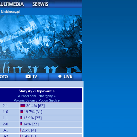
Niebiescy.pl
Statystyki typowania
|
« Poprzedni
Następny »
Polonia Bytom v Pogoń Siedlce
2-1
39.4% [62]
1-0
19.7% [31]
1-1
15.9% [25]
2-0
14% [22]
3-1
2.5% [4]
3-2
1.9% [3]