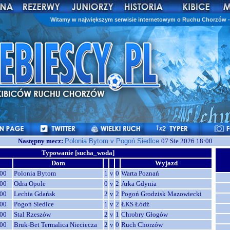
Witamy w największym serwisie internetowym o Ruchu Chorzów - 
Następny mecz:
Polonia Bytom v Pogoń Siedlce
07 Sie 2026 18:00
Typowanie [sucha_woda]
Dom
Wyjazd
00
Polonia Bytom
1
v
0
Warta Poznań
00
Odra Opole
0
v
2
Arka Gdynia
00
Lechia Gdańsk
2
v
2
Pogoń Grodzisk Mazowiecki
00
Pogoń Siedlce
1
v
2
ŁKS Łódź
00
Stal Rzeszów
2
v
1
Chrobry Głogów
00
Bruk-Bet Termalica Nieciecza
2
v
0
Ruch Chorzów