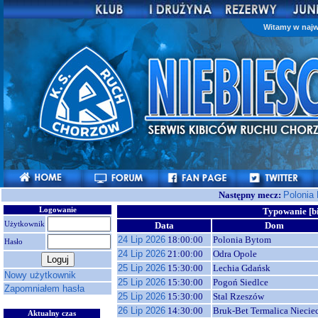
Witamy w najw
Następny mecz:
Polonia
Logowanie
Typowanie [b
Użytkownik
Data
Dom
24 Lip 2026
18:00:00
Polonia Bytom
Hasło
24 Lip 2026
21:00:00
Odra Opole
25 Lip 2026
15:30:00
Lechia Gdańsk
Nowy użytkownik
25 Lip 2026
15:30:00
Pogoń Siedlce
Zapomniałem hasła
25 Lip 2026
15:30:00
Stal Rzeszów
26 Lip 2026
14:30:00
Bruk-Bet Termalica Niecie
Aktualny czas