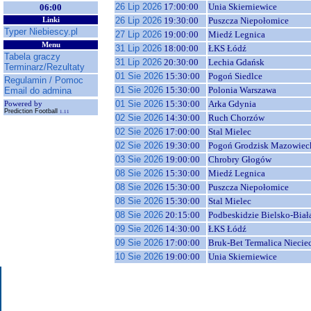
26 Lip 2026
17:00:00
Unia Skierniewice
06:00
26 Lip 2026
19:30:00
Puszcza Niepołomice
Linki
Typer Niebiescy.pl
27 Lip 2026
19:00:00
Miedź Legnica
Menu
31 Lip 2026
18:00:00
ŁKS Łódź
Tabela graczy
31 Lip 2026
20:30:00
Lechia Gdańsk
Terminarz/Rezultaty
01 Sie 2026
15:30:00
Pogoń Siedlce
Regulamin / Pomoc
01 Sie 2026
15:30:00
Polonia Warszawa
Email do admina
01 Sie 2026
15:30:00
Arka Gdynia
Powered by
Prediction Football
1.11
02 Sie 2026
14:30:00
Ruch Chorzów
02 Sie 2026
17:00:00
Stal Mielec
02 Sie 2026
19:30:00
Pogoń Grodzisk Mazowiec
03 Sie 2026
19:00:00
Chrobry Głogów
08 Sie 2026
15:30:00
Miedź Legnica
08 Sie 2026
15:30:00
Puszcza Niepołomice
08 Sie 2026
15:30:00
Stal Mielec
08 Sie 2026
20:15:00
Podbeskidzie Bielsko-Biał
09 Sie 2026
14:30:00
ŁKS Łódź
09 Sie 2026
17:00:00
Bruk-Bet Termalica Niecie
10 Sie 2026
19:00:00
Unia Skierniewice