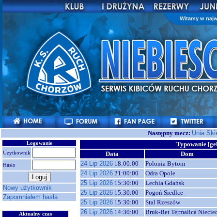
Witamy w najw
Następny mecz:
Unia Ski
Logowanie
Typowanie [ge
Użytkownik
Data
Dom
24 Lip 2026
18:00:00
Polonia Bytom
Hasło
24 Lip 2026
21:00:00
Odra Opole
25 Lip 2026
15:30:00
Lechia Gdańsk
Nowy użytkownik
25 Lip 2026
15:30:00
Pogoń Siedlce
Zapomniałem hasła
25 Lip 2026
15:30:00
Stal Rzeszów
26 Lip 2026
14:30:00
Bruk-Bet Termalica Niecie
Aktualny czas