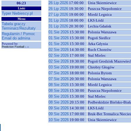
26 Lip 2026
17:00:00
Unia Skierniewice
06:23
26 Lip 2026
19:30:00
Puszcza Niepołomice
Linki
Typer Niebiescy.pl
27 Lip 2026
19:00:00
Miedź Legnica
Menu
31 Lip 2026
18:00:00
ŁKS Łódź
Tabela graczy
31 Lip 2026
20:30:00
Lechia Gdańsk
Terminarz/Rezultaty
01 Sie 2026
15:30:00
Polonia Warszawa
Regulamin / Pomoc
01 Sie 2026
15:30:00
Pogoń Siedlce
Email do admina
01 Sie 2026
15:30:00
Arka Gdynia
Powered by
Prediction Football
1.11
02 Sie 2026
14:30:00
Ruch Chorzów
02 Sie 2026
17:00:00
Stal Mielec
02 Sie 2026
19:30:00
Pogoń Grodzisk Mazowiec
03 Sie 2026
19:00:00
Chrobry Głogów
07 Sie 2026
18:00:00
Polonia Bytom
07 Sie 2026
20:30:00
Polonia Warszawa
08 Sie 2026
15:30:00
Miedź Legnica
08 Sie 2026
15:30:00
Puszcza Niepołomice
08 Sie 2026
15:30:00
Stal Mielec
08 Sie 2026
20:15:00
Podbeskidzie Bielsko-Biał
09 Sie 2026
14:30:00
ŁKS Łódź
09 Sie 2026
17:00:00
Bruk-Bet Termalica Niecie
10 Sie 2026
19:00:00
Unia Skierniewice