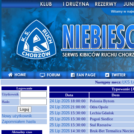
Witamy w najw
Następny mecz:
ŁKS Ł
Logowanie
Typowanie [J
Użytkownik
Data
Dom
24 Lip 2026
18:00:00
Polonia Bytom
Hasło
24 Lip 2026
21:00:00
Odra Opole
25 Lip 2026
15:30:00
Lechia Gdańsk
Nowy użytkownik
25 Lip 2026
15:30:00
Pogoń Siedlce
Zapomniałem hasła
25 Lip 2026
15:30:00
Stal Rzeszów
26 Lip 2026
14:30:00
Bruk-Bet Termalica Niecie
Aktualny czas