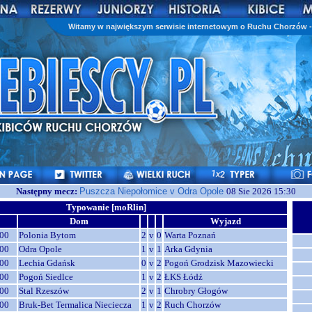
Witamy w największym serwisie internetowym o Ruchu Chorzów - 
Następny mecz:
Puszcza Niepołomice v Odra Opole
08 Sie 2026 15:30
Typowanie [moRlin]
Dom
Wyjazd
00
Polonia Bytom
2
v
0
Warta Poznań
00
Odra Opole
1
v
1
Arka Gdynia
00
Lechia Gdańsk
0
v
2
Pogoń Grodzisk Mazowiecki
00
Pogoń Siedlce
1
v
2
ŁKS Łódź
00
Stal Rzeszów
2
v
1
Chrobry Głogów
00
Bruk-Bet Termalica Nieciecza
1
v
2
Ruch Chorzów