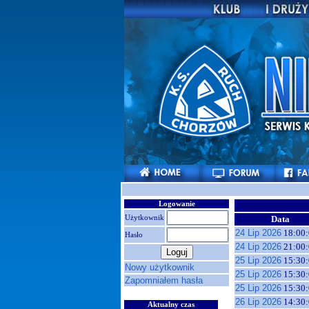
Logowanie
Użytkownik
Data
24 Lip 2026
18:00:
Hasło
24 Lip 2026
21:00:
25 Lip 2026
15:30:
Nowy użytkownik
25 Lip 2026
15:30:
Zapomniałem hasła
25 Lip 2026
15:30:
26 Lip 2026
14:30:
Aktualny czas