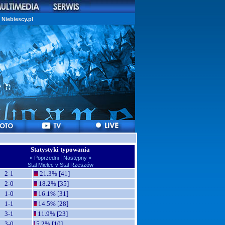
Niebiescy.pl
Statystyki typowania
|
« Poprzedni
Następny »
Stal Mielec v Stal Rzeszów
2-1
21.3% [41]
2-0
18.2% [35]
1-0
16.1% [31]
1-1
14.5% [28]
3-1
11.9% [23]
3-0
5.2% [10]