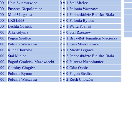
00
Unia Skierniewice
0
v
1
Stal Mielec
00
Puszcza Niepołomice
1
v
1
Polonia Warszawa
00
Miedź Legnica
2
v
1
Podbeskidzie Bielsko-Biała
00
ŁKS Łódź
2
v
0
Polonia Bytom
00
Lechia Gdańsk
2
v
1
Warta Poznań
:00
Arka Gdynia
1
v
0
Stal Rzeszów
:00
Pogoń Siedlce
2
v
1
Bruk-Bet Termalica Nieciecza
:00
Polonia Warszawa
2
v
1
Unia Skierniewice
:00
Ruch Chorzów
3
v
1
Miedź Legnica
:00
Stal Mielec
1
v
2
Podbeskidzie Bielsko-Biała
:00
Pogoń Grodzisk Mazowiecki
1
v
0
Puszcza Niepołomice
:00
Chrobry Głogów
2
v
0
Odra Opole
:00
Polonia Bytom
1
v
0
Pogoń Siedlce
:00
Polonia Warszawa
1
v
2
Ruch Chorzów