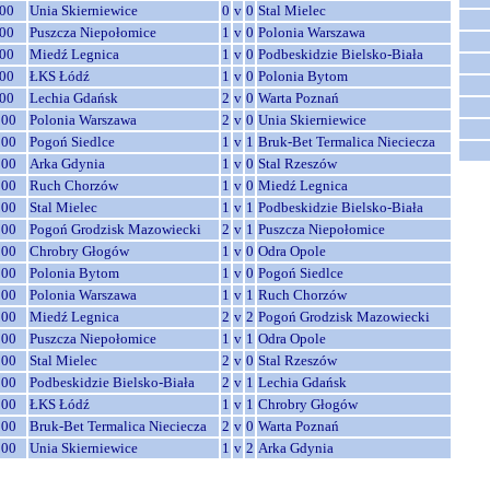
00
Unia Skierniewice
0
v
0
Stal Mielec
00
Puszcza Niepołomice
1
v
0
Polonia Warszawa
00
Miedź Legnica
1
v
0
Podbeskidzie Bielsko-Biała
00
ŁKS Łódź
1
v
0
Polonia Bytom
00
Lechia Gdańsk
2
v
0
Warta Poznań
:00
Polonia Warszawa
2
v
0
Unia Skierniewice
:00
Pogoń Siedlce
1
v
1
Bruk-Bet Termalica Nieciecza
:00
Arka Gdynia
1
v
0
Stal Rzeszów
:00
Ruch Chorzów
1
v
0
Miedź Legnica
:00
Stal Mielec
1
v
1
Podbeskidzie Bielsko-Biała
:00
Pogoń Grodzisk Mazowiecki
2
v
1
Puszcza Niepołomice
:00
Chrobry Głogów
1
v
0
Odra Opole
:00
Polonia Bytom
1
v
0
Pogoń Siedlce
:00
Polonia Warszawa
1
v
1
Ruch Chorzów
:00
Miedź Legnica
2
v
2
Pogoń Grodzisk Mazowiecki
:00
Puszcza Niepołomice
1
v
1
Odra Opole
:00
Stal Mielec
2
v
0
Stal Rzeszów
:00
Podbeskidzie Bielsko-Biała
2
v
1
Lechia Gdańsk
:00
ŁKS Łódź
1
v
1
Chrobry Głogów
:00
Bruk-Bet Termalica Nieciecza
2
v
0
Warta Poznań
:00
Unia Skierniewice
1
v
2
Arka Gdynia