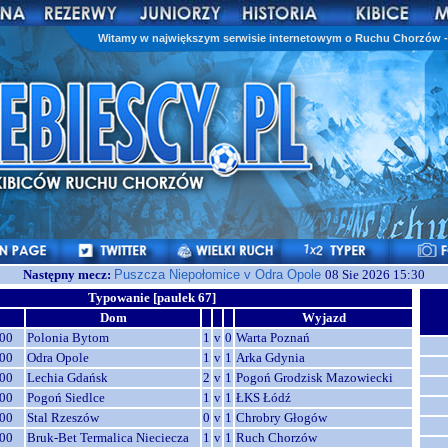
Witamy w największym serwisie internetowym o Ruchu Chorzów - 
Następny mecz:
Puszcza Niepołomice v Odra Opole
08 Sie 2026 15:30
Typowanie [paulek 67]
Dom
Wyjazd
00
Polonia Bytom
1
v
0
Warta Poznań
00
Odra Opole
1
v
1
Arka Gdynia
00
Lechia Gdańsk
2
v
1
Pogoń Grodzisk Mazowiecki
00
Pogoń Siedlce
1
v
1
ŁKS Łódź
00
Stal Rzeszów
0
v
1
Chrobry Głogów
00
Bruk-Bet Termalica Nieciecza
1
v
1
Ruch Chorzów