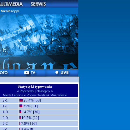
Niebiescy.pl
Statystyki typowania
|
« Poprzedni
Następny »
Miedź Legnica v Pogoń Grodzisk Mazowiecki
2-1
28.4% [58]
1-1
25% [51]
1-0
14.7% [30]
2-0
10.7% [22]
2-2
7.8% [16]
3-1
3.9% [8]