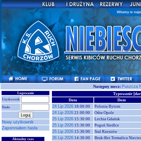
Witamy w najw
Następny mecz:
Puszcza N
Logowanie
Typowanie [dar
Użytkownik
Data
Dom
24 Lip 2026
18:00:00
Polonia Bytom
Hasło
24 Lip 2026
21:00:00
Odra Opole
25 Lip 2026
15:30:00
Lechia Gdańsk
Nowy użytkownik
25 Lip 2026
15:30:00
Pogoń Siedlce
Zapomniałem hasła
25 Lip 2026
15:30:00
Stal Rzeszów
26 Lip 2026
14:30:00
Bruk-Bet Termalica Niecie
Aktualny czas