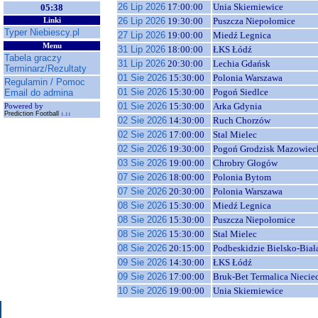
26 Lip 2026
17:00:00
Unia Skierniewice
05:38
26 Lip 2026
19:30:00
Puszcza Niepołomice
Linki
Typer Niebiescy.pl
27 Lip 2026
19:00:00
Miedź Legnica
Menu
31 Lip 2026
18:00:00
ŁKS Łódź
Tabela graczy
31 Lip 2026
20:30:00
Lechia Gdańsk
Terminarz/Rezultaty
01 Sie 2026
15:30:00
Polonia Warszawa
Regulamin / Pomoc
01 Sie 2026
15:30:00
Pogoń Siedlce
Email do admina
01 Sie 2026
15:30:00
Arka Gdynia
Powered by
Prediction Football
1.11
02 Sie 2026
14:30:00
Ruch Chorzów
02 Sie 2026
17:00:00
Stal Mielec
02 Sie 2026
19:30:00
Pogoń Grodzisk Mazowiec
03 Sie 2026
19:00:00
Chrobry Głogów
07 Sie 2026
18:00:00
Polonia Bytom
07 Sie 2026
20:30:00
Polonia Warszawa
08 Sie 2026
15:30:00
Miedź Legnica
08 Sie 2026
15:30:00
Puszcza Niepołomice
08 Sie 2026
15:30:00
Stal Mielec
08 Sie 2026
20:15:00
Podbeskidzie Bielsko-Biał
09 Sie 2026
14:30:00
ŁKS Łódź
09 Sie 2026
17:00:00
Bruk-Bet Termalica Niecie
10 Sie 2026
19:00:00
Unia Skierniewice