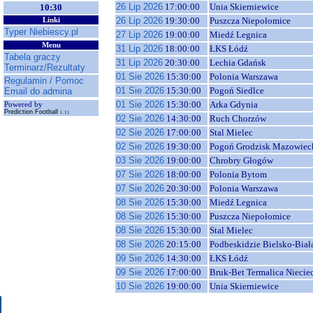
26 Lip 2026
17:00:00
Unia Skierniewice
10:30
26 Lip 2026
19:30:00
Puszcza Niepołomice
Linki
Typer Niebiescy.pl
27 Lip 2026
19:00:00
Miedź Legnica
Menu
31 Lip 2026
18:00:00
ŁKS Łódź
Tabela graczy
31 Lip 2026
20:30:00
Lechia Gdańsk
Terminarz/Rezultaty
01 Sie 2026
15:30:00
Polonia Warszawa
Regulamin / Pomoc
01 Sie 2026
15:30:00
Pogoń Siedlce
Email do admina
01 Sie 2026
15:30:00
Arka Gdynia
Powered by
Prediction Football
1.11
02 Sie 2026
14:30:00
Ruch Chorzów
02 Sie 2026
17:00:00
Stal Mielec
02 Sie 2026
19:30:00
Pogoń Grodzisk Mazowiec
03 Sie 2026
19:00:00
Chrobry Głogów
07 Sie 2026
18:00:00
Polonia Bytom
07 Sie 2026
20:30:00
Polonia Warszawa
08 Sie 2026
15:30:00
Miedź Legnica
08 Sie 2026
15:30:00
Puszcza Niepołomice
08 Sie 2026
15:30:00
Stal Mielec
08 Sie 2026
20:15:00
Podbeskidzie Bielsko-Biał
09 Sie 2026
14:30:00
ŁKS Łódź
09 Sie 2026
17:00:00
Bruk-Bet Termalica Niecie
10 Sie 2026
19:00:00
Unia Skierniewice