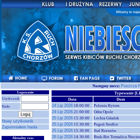
Witamy w najw
Następny mecz:
Puszcza N
Logowanie
Typowanie [L
Użytkownik
Data
Dom
24 Lip 2026
18:00:00
Polonia Bytom
Hasło
24 Lip 2026
21:00:00
Odra Opole
25 Lip 2026
15:30:00
Lechia Gdańsk
Nowy użytkownik
25 Lip 2026
15:30:00
Pogoń Siedlce
Zapomniałem hasła
25 Lip 2026
15:30:00
Stal Rzeszów
26 Lip 2026
14:30:00
Bruk-Bet Termalica Niecie
Aktualny czas