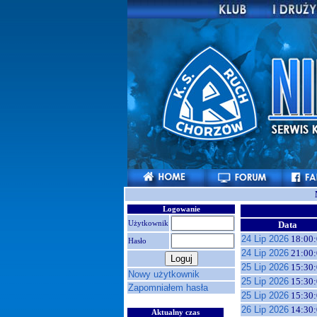
Logowanie
Użytkownik
Data
24 Lip 2026
18:00:
Hasło
24 Lip 2026
21:00:
25 Lip 2026
15:30:
Nowy użytkownik
25 Lip 2026
15:30:
Zapomniałem hasła
25 Lip 2026
15:30:
26 Lip 2026
14:30:
Aktualny czas