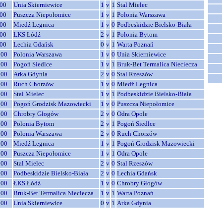
00
Unia Skierniewice
1
v
1
Stal Mielec
00
Puszcza Niepołomice
1
v
1
Polonia Warszawa
00
Miedź Legnica
1
v
0
Podbeskidzie Bielsko-Biała
00
ŁKS Łódź
2
v
1
Polonia Bytom
00
Lechia Gdańsk
0
v
1
Warta Poznań
:00
Polonia Warszawa
1
v
0
Unia Skierniewice
:00
Pogoń Siedlce
1
v
1
Bruk-Bet Termalica Nieciecza
:00
Arka Gdynia
2
v
0
Stal Rzeszów
:00
Ruch Chorzów
1
v
0
Miedź Legnica
:00
Stal Mielec
1
v
1
Podbeskidzie Bielsko-Biała
:00
Pogoń Grodzisk Mazowiecki
1
v
0
Puszcza Niepołomice
:00
Chrobry Głogów
2
v
0
Odra Opole
:00
Polonia Bytom
2
v
1
Pogoń Siedlce
:00
Polonia Warszawa
2
v
0
Ruch Chorzów
:00
Miedź Legnica
1
v
1
Pogoń Grodzisk Mazowiecki
:00
Puszcza Niepołomice
1
v
1
Odra Opole
:00
Stal Mielec
2
v
0
Stal Rzeszów
:00
Podbeskidzie Bielsko-Biała
2
v
0
Lechia Gdańsk
:00
ŁKS Łódź
1
v
0
Chrobry Głogów
:00
Bruk-Bet Termalica Nieciecza
1
v
1
Warta Poznań
:00
Unia Skierniewice
0
v
1
Arka Gdynia