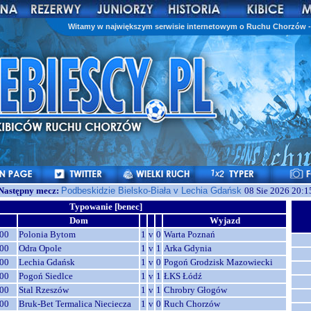
Witamy w największym serwisie internetowym o Ruchu Chorzów - 
Następny mecz:
Podbeskidzie Bielsko-Biała v Lechia Gdańsk
08 Sie 2026 20:1
Typowanie [benec]
Dom
Wyjazd
00
Polonia Bytom
1
v
0
Warta Poznań
00
Odra Opole
1
v
1
Arka Gdynia
00
Lechia Gdańsk
1
v
0
Pogoń Grodzisk Mazowiecki
00
Pogoń Siedlce
1
v
1
ŁKS Łódź
00
Stal Rzeszów
1
v
1
Chrobry Głogów
00
Bruk-Bet Termalica Nieciecza
1
v
0
Ruch Chorzów