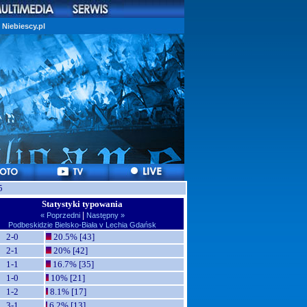
Niebiescy.pl
5
Statystyki typowania
|
« Poprzedni
Następny »
Podbeskidzie Bielsko-Biała v Lechia Gdańsk
2-0
20.5% [43]
2-1
20% [42]
1-1
16.7% [35]
1-0
10% [21]
1-2
8.1% [17]
3-1
6.2% [13]