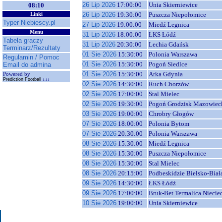
26 Lip 2026
17:00:00
Unia Skierniewice
08:10
26 Lip 2026
19:30:00
Puszcza Niepołomice
Linki
Typer Niebiescy.pl
27 Lip 2026
19:00:00
Miedź Legnica
Menu
31 Lip 2026
18:00:00
ŁKS Łódź
Tabela graczy
31 Lip 2026
20:30:00
Lechia Gdańsk
Terminarz/Rezultaty
01 Sie 2026
15:30:00
Polonia Warszawa
Regulamin / Pomoc
01 Sie 2026
15:30:00
Pogoń Siedlce
Email do admina
01 Sie 2026
15:30:00
Arka Gdynia
Powered by
Prediction Football
1.11
02 Sie 2026
14:30:00
Ruch Chorzów
02 Sie 2026
17:00:00
Stal Mielec
02 Sie 2026
19:30:00
Pogoń Grodzisk Mazowiec
03 Sie 2026
19:00:00
Chrobry Głogów
07 Sie 2026
18:00:00
Polonia Bytom
07 Sie 2026
20:30:00
Polonia Warszawa
08 Sie 2026
15:30:00
Miedź Legnica
08 Sie 2026
15:30:00
Puszcza Niepołomice
08 Sie 2026
15:30:00
Stal Mielec
08 Sie 2026
20:15:00
Podbeskidzie Bielsko-Biał
09 Sie 2026
14:30:00
ŁKS Łódź
09 Sie 2026
17:00:00
Bruk-Bet Termalica Niecie
10 Sie 2026
19:00:00
Unia Skierniewice