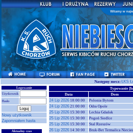
Witamy w najw
Następny mecz:
ŁKS Ł
Logowanie
Typowanie [b
Użytkownik
Data
Dom
24 Lip 2026
18:00:00
Polonia Bytom
Hasło
24 Lip 2026
21:00:00
Odra Opole
25 Lip 2026
15:30:00
Lechia Gdańsk
Nowy użytkownik
25 Lip 2026
15:30:00
Pogoń Siedlce
Zapomniałem hasła
25 Lip 2026
15:30:00
Stal Rzeszów
26 Lip 2026
14:30:00
Bruk-Bet Termalica Niecie
Aktualny czas