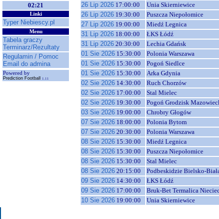
26 Lip 2026
17:00:00
Unia Skierniewice
02:21
26 Lip 2026
19:30:00
Puszcza Niepołomice
Linki
Typer Niebiescy.pl
27 Lip 2026
19:00:00
Miedź Legnica
Menu
31 Lip 2026
18:00:00
ŁKS Łódź
Tabela graczy
31 Lip 2026
20:30:00
Lechia Gdańsk
Terminarz/Rezultaty
01 Sie 2026
15:30:00
Polonia Warszawa
Regulamin / Pomoc
01 Sie 2026
15:30:00
Pogoń Siedlce
Email do admina
01 Sie 2026
15:30:00
Arka Gdynia
Powered by
Prediction Football
1.11
02 Sie 2026
14:30:00
Ruch Chorzów
02 Sie 2026
17:00:00
Stal Mielec
02 Sie 2026
19:30:00
Pogoń Grodzisk Mazowiec
03 Sie 2026
19:00:00
Chrobry Głogów
07 Sie 2026
18:00:00
Polonia Bytom
07 Sie 2026
20:30:00
Polonia Warszawa
08 Sie 2026
15:30:00
Miedź Legnica
08 Sie 2026
15:30:00
Puszcza Niepołomice
08 Sie 2026
15:30:00
Stal Mielec
08 Sie 2026
20:15:00
Podbeskidzie Bielsko-Biał
09 Sie 2026
14:30:00
ŁKS Łódź
09 Sie 2026
17:00:00
Bruk-Bet Termalica Niecie
10 Sie 2026
19:00:00
Unia Skierniewice