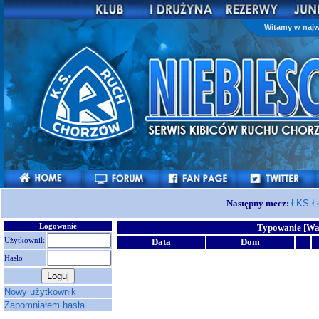
Witamy w najw
Następny mecz:
ŁKS Ł
Logowanie
Typowanie [Wa
Użytkownik
Data
Dom
Hasło
Nowy użytkownik
Zapomniałem hasła