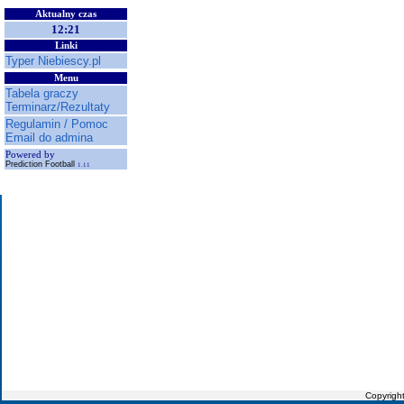
Aktualny czas
12:21
Linki
Typer Niebiescy.pl
Menu
Tabela graczy
Terminarz/Rezultaty
Regulamin / Pomoc
Email do admina
Powered by
Prediction Football
1.11
Copyrigh