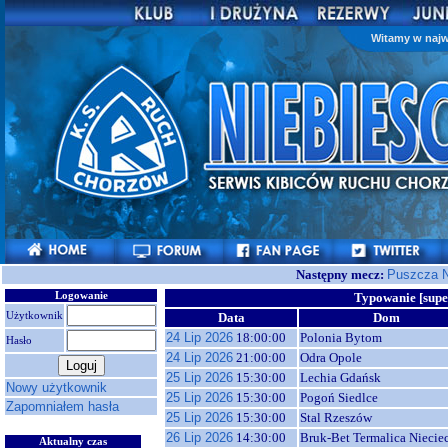
Witamy w najw
Następny mecz:
Puszcza N
Logowanie
Typowanie [supe
Użytkownik
Data
Dom
24 Lip 2026
18:00:00
Polonia Bytom
Hasło
24 Lip 2026
21:00:00
Odra Opole
25 Lip 2026
15:30:00
Lechia Gdańsk
Nowy użytkownik
25 Lip 2026
15:30:00
Pogoń Siedlce
Zapomniałem hasła
25 Lip 2026
15:30:00
Stal Rzeszów
26 Lip 2026
14:30:00
Bruk-Bet Termalica Niecie
Aktualny czas