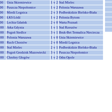
00
Unia Skierniewice
1
v
2
Stal Mielec
00
Puszcza Niepołomice
1
v
2
Polonia Warszawa
00
Miedź Legnica
2
v
3
Podbeskidzie Bielsko-Biała
00
ŁKS Łódź
1
v
2
Polonia Bytom
00
Lechia Gdańsk
2
v
0
Warta Poznań
:00
Arka Gdynia
1
v
1
Stal Rzeszów
:00
Pogoń Siedlce
3
v
1
Bruk-Bet Termalica Nieciecza
:00
Polonia Warszawa
1
v
0
Unia Skierniewice
:00
Ruch Chorzów
2
v
0
Miedź Legnica
:00
Stal Mielec
2
v
1
Podbeskidzie Bielsko-Biała
:00
Pogoń Grodzisk Mazowiecki
3
v
1
Puszcza Niepołomice
:00
Chrobry Głogów
1
v
2
Odra Opole