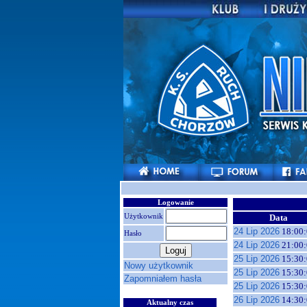
Logowanie
Użytkownik
Data
24 Lip 2026
18:00:
Hasło
24 Lip 2026
21:00:
25 Lip 2026
15:30:
Nowy użytkownik
25 Lip 2026
15:30:
Zapomniałem hasła
25 Lip 2026
15:30:
26 Lip 2026
14:30:
Aktualny czas