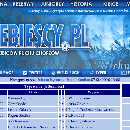
Witamy w największym serwisie internetowym o Ruchu Chorzów - 
Następny mecz:
Polonia Bytom v Pogoń Siedlce
07 Sie 2026 18:00
Typowanie [jaRominka]
Dom
Wyjazd
00
Polonia Bytom
1
v
1
Warta Poznań
00
Odra Opole
2
v
1
Arka Gdynia
00
Lechia Gdańsk
1
v
0
Pogoń Grodzisk Mazowiecki
00
Pogoń Siedlce
2
v
2
ŁKS Łódź
00
Stal Rzeszów
2
v
1
Chrobry Głogów
00
Bruk-Bet Termalica Nieciecza
1
v
3
Ruch Chorzów