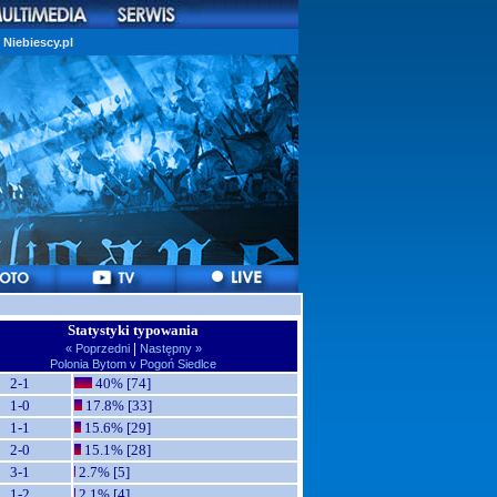
Niebiescy.pl
Statystyki typowania
|
« Poprzedni
Następny »
Polonia Bytom v Pogoń Siedlce
2-1
40% [74]
1-0
17.8% [33]
1-1
15.6% [29]
2-0
15.1% [28]
3-1
2.7% [5]
1-2
2.1% [4]