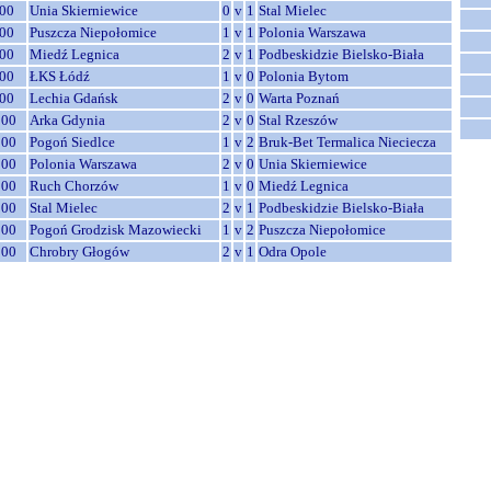
00
Unia Skierniewice
0
v
1
Stal Mielec
00
Puszcza Niepołomice
1
v
1
Polonia Warszawa
00
Miedź Legnica
2
v
1
Podbeskidzie Bielsko-Biała
00
ŁKS Łódź
1
v
0
Polonia Bytom
00
Lechia Gdańsk
2
v
0
Warta Poznań
:00
Arka Gdynia
2
v
0
Stal Rzeszów
:00
Pogoń Siedlce
1
v
2
Bruk-Bet Termalica Nieciecza
:00
Polonia Warszawa
2
v
0
Unia Skierniewice
:00
Ruch Chorzów
1
v
0
Miedź Legnica
:00
Stal Mielec
2
v
1
Podbeskidzie Bielsko-Biała
:00
Pogoń Grodzisk Mazowiecki
1
v
2
Puszcza Niepołomice
:00
Chrobry Głogów
2
v
1
Odra Opole