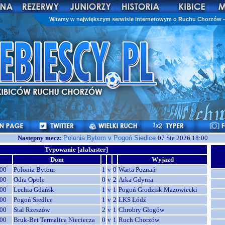
Witamy w największym serwisie internetowym o Ruchu Chorzów - 
Następny mecz:
Polonia Bytom v Pogoń Siedlce
07 Sie 2026 18:00
Typowanie [alabaster]
Dom
Wyjazd
00
Polonia Bytom
1
v
0
Warta Poznań
00
Odra Opole
0
v
2
Arka Gdynia
00
Lechia Gdańsk
1
v
1
Pogoń Grodzisk Mazowiecki
00
Pogoń Siedlce
1
v
2
ŁKS Łódź
00
Stal Rzeszów
2
v
1
Chrobry Głogów
00
Bruk-Bet Termalica Nieciecza
0
v
1
Ruch Chorzów