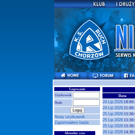
Logowanie
Użytkownik
Data
24 Lip 2026
18:00:
Hasło
24 Lip 2026
21:00:
25 Lip 2026
15:30:
Nowy użytkownik
25 Lip 2026
15:30:
Zapomniałem hasła
25 Lip 2026
15:30:
26 Lip 2026
14:30:
Aktualny czas