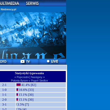
Niebiescy.pl
Statystyki typowania
|
« Poprzedni
Następny »
Polonia Bytom v Pogoń Siedlce
2-1
41.4% [82]
1-0
16.6% [33]
1-1
15.1% [30]
2-0
15.1% [30]
3-1
3.5% [7]
1-2
2% [4]