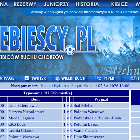
Witamy w największym serwisie internetowym o Ruchu Chorzów - 
Następny mecz:
Polonia Bytom v Pogoń Siedlce
07 Sie 2026 18:00
Typowanie [ALEKSmistRz]
Dom
Wyjazd
00
Unia Skierniewice
1
v
3
Stal Mielec
00
Puszcza Niepołomice
1
v
0
Polonia Warszawa
00
Miedź Legnica
2
v
0
Podbeskidzie Bielsko-Biała
00
ŁKS Łódź
1
v
0
Polonia Bytom
00
Lechia Gdańsk
2
v
0
Warta Poznań
:00
Polonia Warszawa
2
v
0
Unia Skierniewice