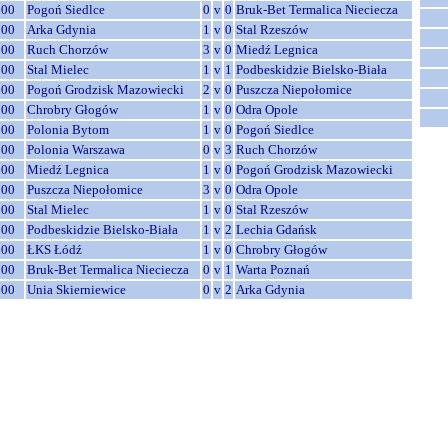
:00
Pogoń Siedlce
0
v
0
Bruk-Bet Termalica Nieciecza
:00
Arka Gdynia
1
v
0
Stal Rzeszów
:00
Ruch Chorzów
3
v
0
Miedź Legnica
:00
Stal Mielec
1
v
1
Podbeskidzie Bielsko-Biała
:00
Pogoń Grodzisk Mazowiecki
2
v
0
Puszcza Niepołomice
:00
Chrobry Głogów
1
v
0
Odra Opole
:00
Polonia Bytom
1
v
0
Pogoń Siedlce
:00
Polonia Warszawa
0
v
3
Ruch Chorzów
:00
Miedź Legnica
1
v
0
Pogoń Grodzisk Mazowiecki
:00
Puszcza Niepołomice
3
v
0
Odra Opole
:00
Stal Mielec
1
v
0
Stal Rzeszów
:00
Podbeskidzie Bielsko-Biała
1
v
2
Lechia Gdańsk
:00
ŁKS Łódź
1
v
0
Chrobry Głogów
:00
Bruk-Bet Termalica Nieciecza
0
v
1
Warta Poznań
:00
Unia Skierniewice
0
v
2
Arka Gdynia