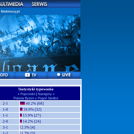
Niebiescy.pl
Statystyki typowania
|
« Poprzedni
Następny »
Polonia Bytom v Pogoń Siedlce
2-1
40.2% [68]
1-0
18.9% [32]
1-1
15.9% [27]
2-0
14.2% [24]
3-1
2.3% [4]
1-2
1.7% [3]