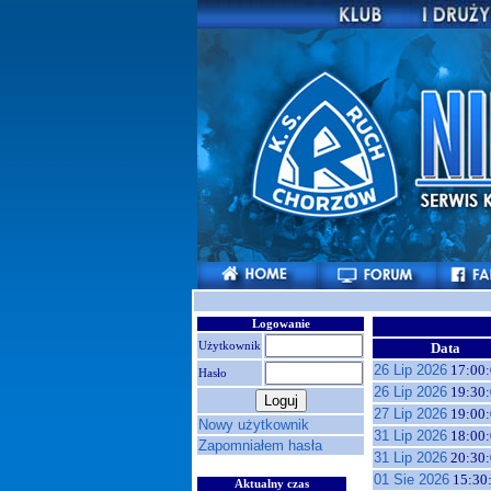
Logowanie
Użytkownik
Data
26 Lip 2026
17:00:
Hasło
26 Lip 2026
19:30:
27 Lip 2026
19:00:
Nowy użytkownik
31 Lip 2026
18:00:
Zapomniałem hasła
31 Lip 2026
20:30:
01 Sie 2026
15:30
Aktualny czas