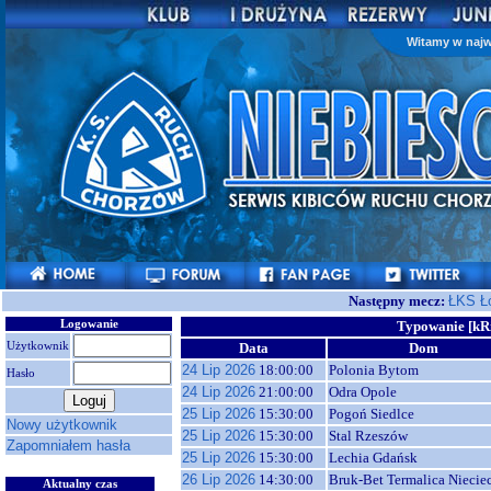
Witamy w najw
Następny mecz:
ŁKS Ł
Logowanie
Typowanie [kR
Użytkownik
Data
Dom
24 Lip 2026
18:00:00
Polonia Bytom
Hasło
24 Lip 2026
21:00:00
Odra Opole
25 Lip 2026
15:30:00
Pogoń Siedlce
Nowy użytkownik
25 Lip 2026
15:30:00
Stal Rzeszów
Zapomniałem hasła
25 Lip 2026
15:30:00
Lechia Gdańsk
26 Lip 2026
14:30:00
Bruk-Bet Termalica Niecie
Aktualny czas