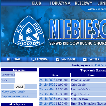
Witamy w najw
Następny mecz:
Unia Ski
Logowanie
Typowanie [Lukasz
Użytkownik
Data
Dom
24 Lip 2026
18:00:00
Polonia Bytom
Hasło
24 Lip 2026
21:00:00
Odra Opole
25 Lip 2026
15:30:00
Lechia Gdańsk
Nowy użytkownik
25 Lip 2026
15:30:00
Pogoń Siedlce
Zapomniałem hasła
25 Lip 2026
15:30:00
Stal Rzeszów
26 Lip 2026
14:30:00
Bruk-Bet Termalica Niecie
Aktualny czas