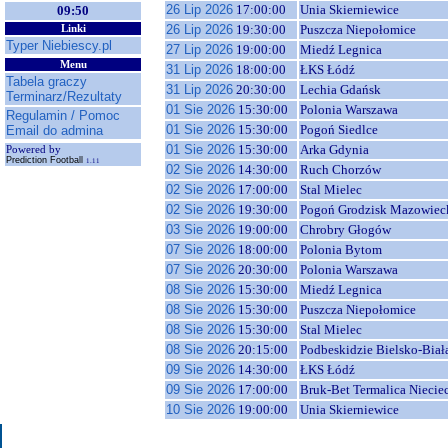
26 Lip 2026
17:00:00
Unia Skierniewice
09:50
26 Lip 2026
19:30:00
Puszcza Niepołomice
Linki
Typer Niebiescy.pl
27 Lip 2026
19:00:00
Miedź Legnica
Menu
31 Lip 2026
18:00:00
ŁKS Łódź
Tabela graczy
31 Lip 2026
20:30:00
Lechia Gdańsk
Terminarz/Rezultaty
01 Sie 2026
15:30:00
Polonia Warszawa
Regulamin / Pomoc
01 Sie 2026
15:30:00
Pogoń Siedlce
Email do admina
01 Sie 2026
15:30:00
Arka Gdynia
Powered by
Prediction Football
1.11
02 Sie 2026
14:30:00
Ruch Chorzów
02 Sie 2026
17:00:00
Stal Mielec
02 Sie 2026
19:30:00
Pogoń Grodzisk Mazowiec
03 Sie 2026
19:00:00
Chrobry Głogów
07 Sie 2026
18:00:00
Polonia Bytom
07 Sie 2026
20:30:00
Polonia Warszawa
08 Sie 2026
15:30:00
Miedź Legnica
08 Sie 2026
15:30:00
Puszcza Niepołomice
08 Sie 2026
15:30:00
Stal Mielec
08 Sie 2026
20:15:00
Podbeskidzie Bielsko-Biał
09 Sie 2026
14:30:00
ŁKS Łódź
09 Sie 2026
17:00:00
Bruk-Bet Termalica Niecie
10 Sie 2026
19:00:00
Unia Skierniewice