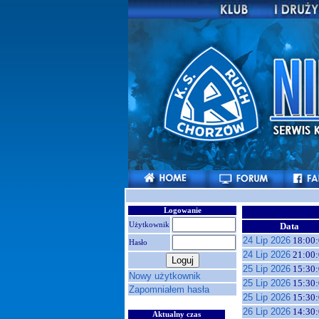
Logowanie
Użytkownik
Data
24 Lip 2026
18:00:
Hasło
24 Lip 2026
21:00:
25 Lip 2026
15:30:
Nowy użytkownik
25 Lip 2026
15:30:
Zapomniałem hasła
25 Lip 2026
15:30:
26 Lip 2026
14:30:
Aktualny czas