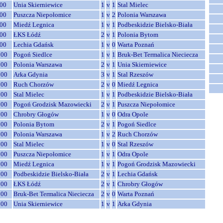
00
Unia Skierniewice
1
v
1
Stal Mielec
00
Puszcza Niepołomice
1
v
2
Polonia Warszawa
00
Miedź Legnica
1
v
1
Podbeskidzie Bielsko-Biała
00
ŁKS Łódź
2
v
1
Polonia Bytom
00
Lechia Gdańsk
1
v
0
Warta Poznań
:00
Pogoń Siedlce
1
v
1
Bruk-Bet Termalica Nieciecza
:00
Polonia Warszawa
2
v
1
Unia Skierniewice
:00
Arka Gdynia
3
v
1
Stal Rzeszów
:00
Ruch Chorzów
2
v
0
Miedź Legnica
:00
Stal Mielec
1
v
1
Podbeskidzie Bielsko-Biała
:00
Pogoń Grodzisk Mazowiecki
2
v
1
Puszcza Niepołomice
:00
Chrobry Głogów
1
v
0
Odra Opole
:00
Polonia Bytom
2
v
1
Pogoń Siedlce
:00
Polonia Warszawa
1
v
2
Ruch Chorzów
:00
Stal Mielec
1
v
0
Stal Rzeszów
:00
Puszcza Niepołomice
1
v
1
Odra Opole
:00
Miedź Legnica
1
v
1
Pogoń Grodzisk Mazowiecki
:00
Podbeskidzie Bielsko-Biała
2
v
1
Lechia Gdańsk
:00
ŁKS Łódź
2
v
1
Chrobry Głogów
:00
Bruk-Bet Termalica Nieciecza
2
v
0
Warta Poznań
:00
Unia Skierniewice
1
v
1
Arka Gdynia