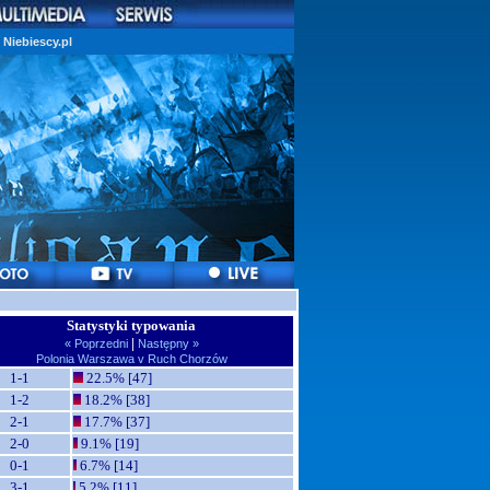
Niebiescy.pl
Statystyki typowania
|
« Poprzedni
Następny »
Polonia Warszawa v Ruch Chorzów
1-1
22.5% [47]
1-2
18.2% [38]
2-1
17.7% [37]
2-0
9.1% [19]
0-1
6.7% [14]
3-1
5.2% [11]