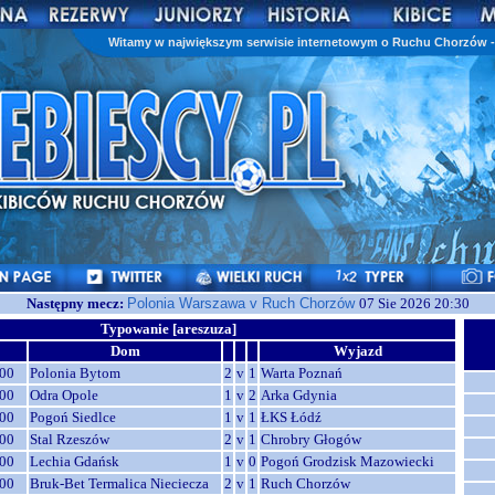
Witamy w największym serwisie internetowym o Ruchu Chorzów - 
Następny mecz:
Polonia Warszawa v Ruch Chorzów
07 Sie 2026 20:30
Typowanie [areszuza]
Dom
Wyjazd
00
Polonia Bytom
2
v
1
Warta Poznań
00
Odra Opole
1
v
2
Arka Gdynia
00
Pogoń Siedlce
1
v
1
ŁKS Łódź
00
Stal Rzeszów
2
v
1
Chrobry Głogów
00
Lechia Gdańsk
1
v
0
Pogoń Grodzisk Mazowiecki
00
Bruk-Bet Termalica Nieciecza
2
v
1
Ruch Chorzów