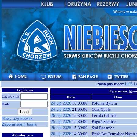
Witamy w najw
Następny mecz:
ŁKS Ł
Logowanie
Typowanie [gwi
Użytkownik
Data
Dom
24 Lip 2026
18:00:00
Polonia Bytom
Hasło
24 Lip 2026
21:00:00
Odra Opole
25 Lip 2026
15:30:00
Lechia Gdańsk
Nowy użytkownik
25 Lip 2026
15:30:00
Pogoń Siedlce
Zapomniałem hasła
25 Lip 2026
15:30:00
Stal Rzeszów
26 Lip 2026
14:30:00
Bruk-Bet Termalica Niecie
Aktualny czas