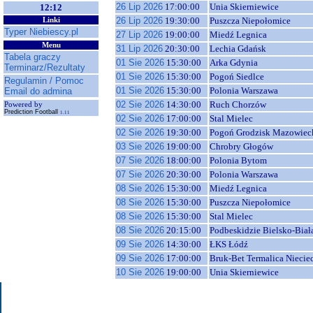
26 Lip 2026
17:00:00
Unia Skierniewice
12:12
26 Lip 2026
19:30:00
Puszcza Niepołomice
Linki
Typer Niebiescy.pl
27 Lip 2026
19:00:00
Miedź Legnica
Menu
31 Lip 2026
20:30:00
Lechia Gdańsk
Tabela graczy
01 Sie 2026
15:30:00
Arka Gdynia
Terminarz/Rezultaty
01 Sie 2026
15:30:00
Pogoń Siedlce
Regulamin / Pomoc
01 Sie 2026
15:30:00
Polonia Warszawa
Email do admina
02 Sie 2026
14:30:00
Ruch Chorzów
Powered by
Prediction Football
1.11
02 Sie 2026
17:00:00
Stal Mielec
02 Sie 2026
19:30:00
Pogoń Grodzisk Mazowiec
03 Sie 2026
19:00:00
Chrobry Głogów
07 Sie 2026
18:00:00
Polonia Bytom
07 Sie 2026
20:30:00
Polonia Warszawa
08 Sie 2026
15:30:00
Miedź Legnica
08 Sie 2026
15:30:00
Puszcza Niepołomice
08 Sie 2026
15:30:00
Stal Mielec
08 Sie 2026
20:15:00
Podbeskidzie Bielsko-Biał
09 Sie 2026
14:30:00
ŁKS Łódź
09 Sie 2026
17:00:00
Bruk-Bet Termalica Niecie
10 Sie 2026
19:00:00
Unia Skierniewice