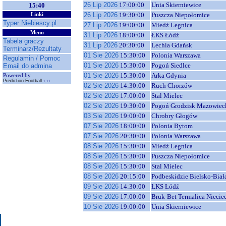
26 Lip 2026
17:00:00
Unia Skierniewice
15:40
26 Lip 2026
19:30:00
Puszcza Niepołomice
Linki
Typer Niebiescy.pl
27 Lip 2026
19:00:00
Miedź Legnica
Menu
31 Lip 2026
18:00:00
ŁKS Łódź
Tabela graczy
31 Lip 2026
20:30:00
Lechia Gdańsk
Terminarz/Rezultaty
01 Sie 2026
15:30:00
Polonia Warszawa
Regulamin / Pomoc
01 Sie 2026
15:30:00
Pogoń Siedlce
Email do admina
01 Sie 2026
15:30:00
Arka Gdynia
Powered by
Prediction Football
1.11
02 Sie 2026
14:30:00
Ruch Chorzów
02 Sie 2026
17:00:00
Stal Mielec
02 Sie 2026
19:30:00
Pogoń Grodzisk Mazowiec
03 Sie 2026
19:00:00
Chrobry Głogów
07 Sie 2026
18:00:00
Polonia Bytom
07 Sie 2026
20:30:00
Polonia Warszawa
08 Sie 2026
15:30:00
Miedź Legnica
08 Sie 2026
15:30:00
Puszcza Niepołomice
08 Sie 2026
15:30:00
Stal Mielec
08 Sie 2026
20:15:00
Podbeskidzie Bielsko-Biał
09 Sie 2026
14:30:00
ŁKS Łódź
09 Sie 2026
17:00:00
Bruk-Bet Termalica Niecie
10 Sie 2026
19:00:00
Unia Skierniewice