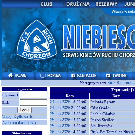
Witamy w najw
Następny mecz:
Bruk-Bet Terma
Logowanie
Typowanie [k
Użytkownik
Data
Dom
24 Lip 2026
18:00:00
Polonia Bytom
Hasło
24 Lip 2026
21:00:00
Odra Opole
25 Lip 2026
15:30:00
Lechia Gdańsk
Nowy użytkownik
25 Lip 2026
15:30:00
Pogoń Siedlce
Zapomniałem hasła
25 Lip 2026
15:30:00
Stal Rzeszów
26 Lip 2026
14:30:00
Bruk-Bet Termalica Niecie
Aktualny czas