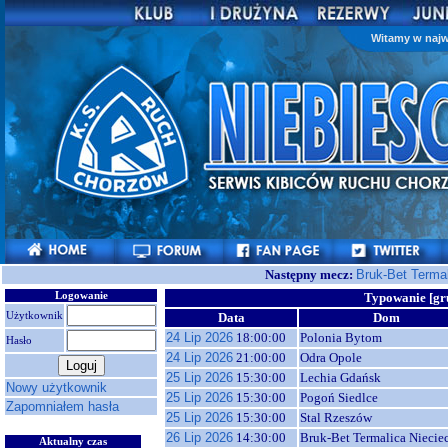
Witamy w najw
Następny mecz:
Bruk-Bet Terma
Logowanie
Typowanie [gr
Użytkownik
Data
Dom
24 Lip 2026
18:00:00
Polonia Bytom
Hasło
24 Lip 2026
21:00:00
Odra Opole
25 Lip 2026
15:30:00
Lechia Gdańsk
Nowy użytkownik
25 Lip 2026
15:30:00
Pogoń Siedlce
Zapomniałem hasła
25 Lip 2026
15:30:00
Stal Rzeszów
26 Lip 2026
14:30:00
Bruk-Bet Termalica Niecie
Aktualny czas