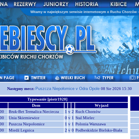
Witamy w największym serwisie internetowym o Ruchu Chorzów - 
Następny mecz:
Puszcza Niepołomice v Odra Opole
08 Sie 2026 15:30
Typowanie [piotr1920]
Dom
Wyjazd
00
Bruk-Bet Termalica Nieciecza
1
v
2
Ruch Chorzów
00
Unia Skierniewice
0
v
1
Stal Mielec
00
Puszcza Niepołomice
1
v
1
Polonia Warszawa
00
Miedź Legnica
2
v
0
Podbeskidzie Bielsko-Biała