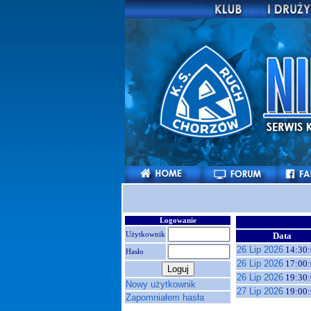
Logowanie
Użytkownik
Data
26 Lip 2026
14:30:
Hasło
26 Lip 2026
17:00:
26 Lip 2026
19:30:
Nowy użytkownik
27 Lip 2026
19:00:
Zapomniałem hasła