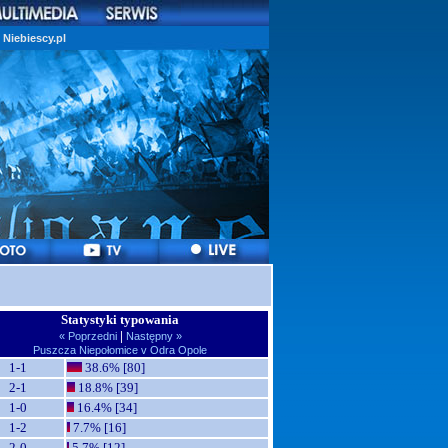
Niebiescy.pl
Statystyki typowania
|
« Poprzedni
Następny »
Puszcza Niepołomice v Odra Opole
1-1
38.6% [80]
2-1
18.8% [39]
1-0
16.4% [34]
1-2
7.7% [16]
2-0
5.7% [12]