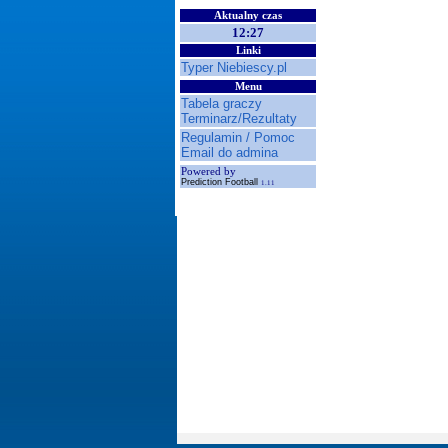
Aktualny czas
12:27
Linki
Typer Niebiescy.pl
Menu
Tabela graczy
Terminarz/Rezultaty
Regulamin / Pomoc
Email do admina
Powered by
Prediction Football
1.11