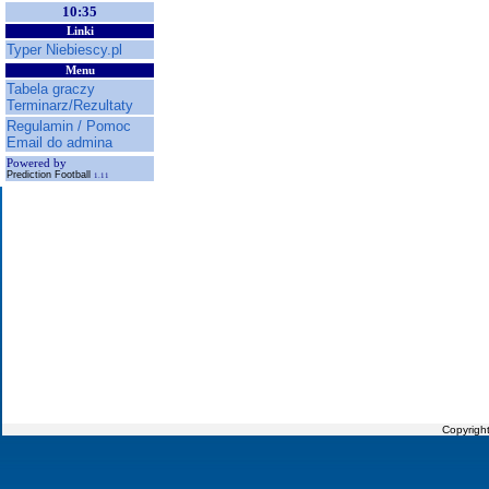
10:35
Linki
Typer Niebiescy.pl
Menu
Tabela graczy
Terminarz/Rezultaty
Regulamin / Pomoc
Email do admina
Powered by
Prediction Football
1.11
Copyrigh