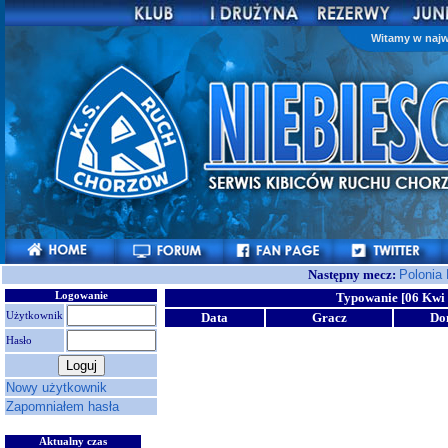
Witamy w najw
Następny mecz:
Polonia
Logowanie
Typowanie [06 Kwi 
Użytkownik
Data
Gracz
Do
Hasło
Nowy użytkownik
Zapomniałem hasła
Aktualny czas