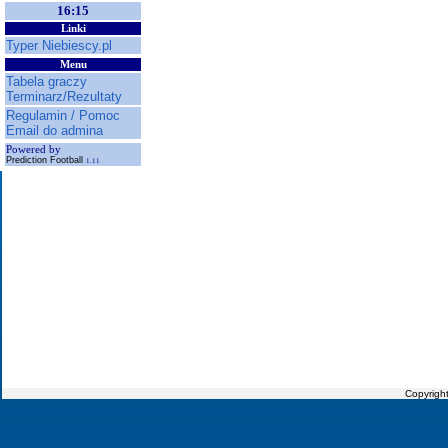
16:15
Linki
Typer Niebiescy.pl
Menu
Tabela graczy
Terminarz/Rezultaty
Regulamin / Pomoc
Email do admina
Powered by
Prediction Football
1.11
Copyrigh