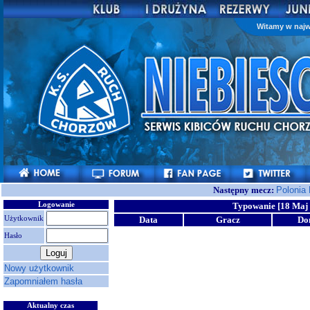
Witamy w najw
Następny mecz:
Polonia
Logowanie
Typowanie [18 Maj 
Użytkownik
Data
Gracz
Do
Hasło
Nowy użytkownik
Zapomniałem hasła
Aktualny czas