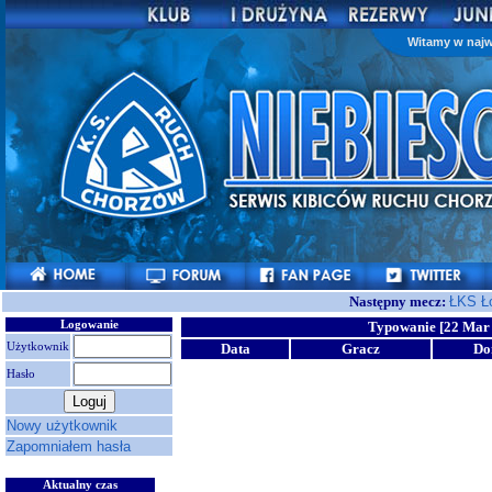
Witamy w najw
Następny mecz:
ŁKS Ł
Logowanie
Typowanie [22 Mar 
Użytkownik
Data
Gracz
D
Hasło
Nowy użytkownik
Zapomniałem hasła
Aktualny czas