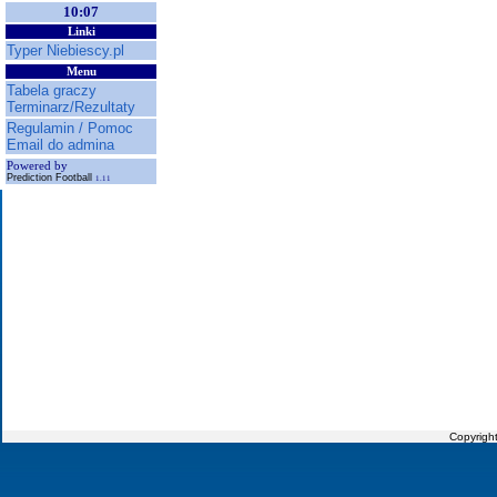
10:07
Linki
Typer Niebiescy.pl
Menu
Tabela graczy
Terminarz/Rezultaty
Regulamin / Pomoc
Email do admina
Powered by
Prediction Football
1.11
Copyrigh