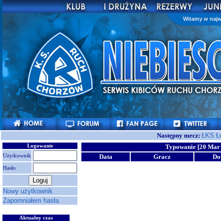
Witamy w najw
Następny mecz:
ŁKS Ł
Logowanie
Typowanie [20 Mar 
Użytkownik
Data
Gracz
D
Hasło
Nowy użytkownik
Zapomniałem hasła
Aktualny czas