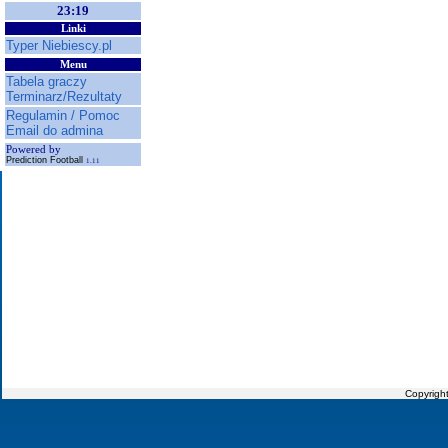
23:19
Linki
Typer Niebiescy.pl
Menu
Tabela graczy
Terminarz/Rezultaty
Regulamin / Pomoc
Email do admina
Powered by
Prediction Football
1.11
Copyrigh