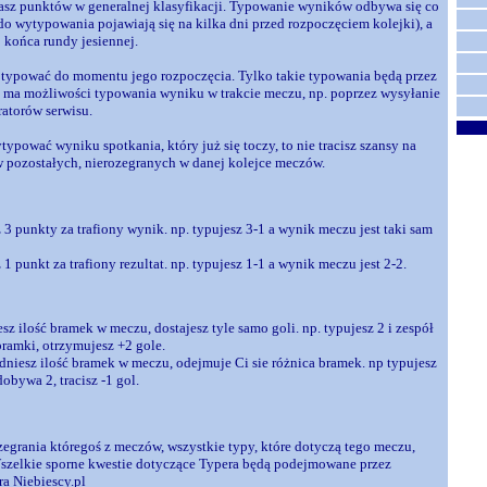
sz punktów w generalnej klasyfikacji. Typowanie wyników odbywa się co
do wytypowania pojawiają się na kilka dni przed rozpoczęciem kolejki), a
 końca rundy jesiennej.
ypować do momentu jego rozpoczęcia. Tylko takie typowania będą przez
 ma możliwości typowania wyniku w trakcie meczu, np. poprzez wysyłanie
ratorów serwisu.
ytypować wyniku spotkania, który już się toczy, to nie tracisz szansy na
pozostałych, nierozegranych w danej kolejce meczów.
3 punkty za trafiony wynik. np. typujesz 3-1 a wynik meczu jest taki sam
1 punkt za trafiony rezultat. np. typujesz 1-1 a wynik meczu jest 2-2.
esz ilość bramek w meczu, dostajesz tyle samo goli. np. typujesz 2 i zespół
ramki, otrzymujesz +2 gole.
adniesz ilość bramek w meczu, odejmuje Ci sie różnica bramek. np typujesz
dobywa 2, tracisz -1 gol.
egrania któregoś z meczów, wszystkie typy, które dotyczą tego meczu,
Wszelkie sporne kwestie dotyczące Typera będą podejmowane przez
ra Niebiescy.pl