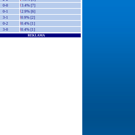
0-0
3.4% [7]
0-1
2.9% [6]
3-1
0.9% [2]
0-2
0.4% [1]
3-0
0.4% [1]
REKLAMA