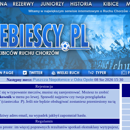
Witamy w największym serwisie internetowym o Ruchu Chorzów - 
Następny mecz:
Puszcza Niepołomice v Odra Opole
08 Sie 2026 15:30
Rejestracja
ć się w typowanie meczów, musisz się zarejestrować. Możesz to zrobić
kownik
w menu po lewej. Sprawdź najpierw czy twoja przeglądarka
 (ciasteczka :P). Jeśli nie będzie obsługiwać zostaniesz przeniesiony na tą
ziwy adres email, na wypadek jakbyś zapomniał hasła.
Regulamin
o proste: im więcej poprawnych rezultatów spotkań ekstraklasy wytypujesz,