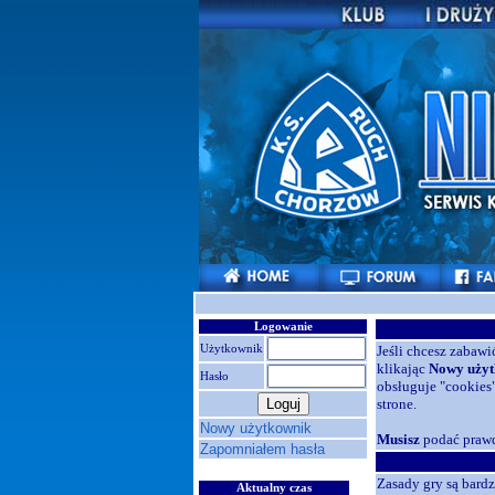
Logowanie
Użytkownik
Jeśli chcesz zabawi
klikając
Nowy użyt
Hasło
obsługuje "cookies"
strone.
Nowy użytkownik
Musisz
podać prawd
Zapomniałem hasła
Zasady gry są bardz
Aktualny czas