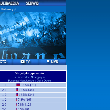
Niebiescy.pl
Statystyki typowania
|
« Poprzedni
Następny »
Puszcza Niepołomice v Odra Opole
1-1
38.5% [79]
2-1
18.5% [38]
1-0
16.5% [34]
1-2
7.8% [16]
2-0
5.8% [12]
2-2
4.3% [9]