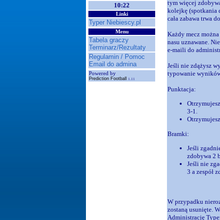
tym więcej zdobywa
10:22
kolejkę (spotkania 
Linki
cała zabawa trwa do
Typer Niebiescy.pl
Menu
Każdy mecz można t
Tabela graczy
nasu uznawane. Nie
Terminarz/Rezultaty
e-maili do administ
Regulamin / Pomoc
Email do admina
Jeśli nie zdążysz w
typowanie wyników 
Powered by
Prediction Football
1.11
Punktacja:
Otrzymujesz 
3-1.
Otrzymujesz 
Bramki:
Jeśli zgadni
zdobywa 2 b
Jeśli nie zg
3 a zespół z
W przypadku nieroz
zostaną usunięte. 
Administrację Type